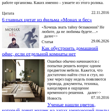
работе организма. Каких именно – узнаете из этого ролика.
22.11.2016
Цитата
6 главных цитат из фильма «Монах и бес»
«Хочешь знать тайну беззакония? Не
любите, да не любимы будете…»
далее>>
29.06.2026
Статья
Как обустроить домашний
офис, если отдельной комнаты нет
Ошибки обычно начинаются с
попытки решить вопрос одним
предметом мебели. Кажется, что
достаточно найти стол и стул, но
уже через пару недель появляются
провода, документы, техника,
канцелярия и ощущение
временного решения.
далее>>
07.10.2016
Новость
Ученые нашли цветок,
который ловит мушек на запах умирающей пчелы