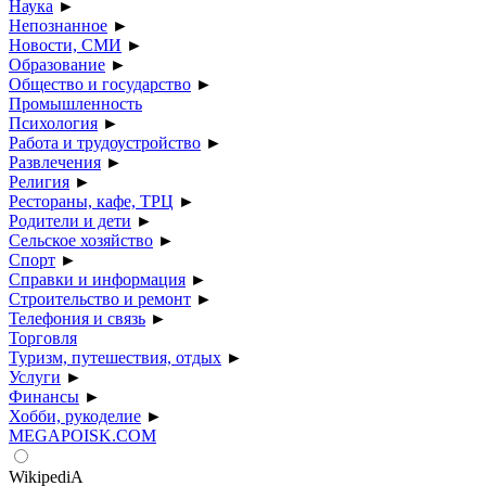
Наука
►
Непознанное
►
Новости, СМИ
►
Образование
►
Общество и государство
►
Промышленность
Психология
►
Работа и трудоустройство
►
Развлечения
►
Религия
►
Рестораны, кафе, ТРЦ
►
Родители и дети
►
Сельское хозяйство
►
Спорт
►
Справки и информация
►
Строительство и ремонт
►
Телефония и связь
►
Торговля
Туризм, путешествия, отдых
►
Услуги
►
Финансы
►
Хобби, рукоделие
►
MEGAPOISK.COM
WikipediA