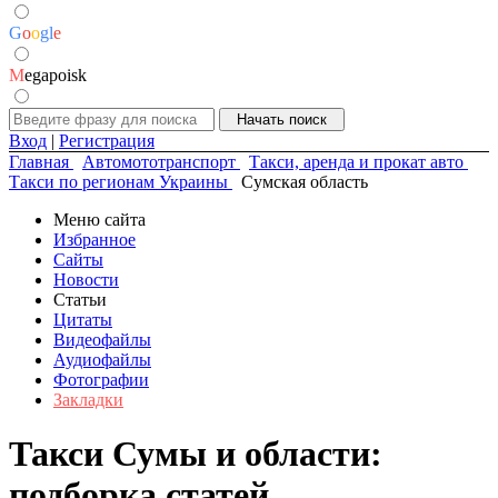
G
o
o
g
l
e
M
egapoisk
Вход
|
Регистрация
Главная
Автомототранспорт
Такси, аренда и прокат авто
Такси по регионам Украины
Сумская область
Меню сайта
Избранное
Сайты
Новости
Статьи
Цитаты
Видеофайлы
Аудиофайлы
Фотографии
Закладки
Такси Сумы и области:
подборка статей