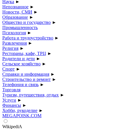
Наука
►
Непознанное
►
Новости, СМИ
►
Образование
►
Общество и государство
►
Промышленность
Психология
►
Работа и трудоустройство
►
Развлечения
►
Религия
►
Рестораны, кафе, ТРЦ
►
Родители и дети
►
Сельское хозяйство
►
Спорт
►
Справки и информация
►
Строительство и ремонт
►
Телефония и связь
►
Торговля
Туризм, путешествия, отдых
►
Услуги
►
Финансы
►
Хобби, рукоделие
►
MEGAPOISK.COM
WikipediA