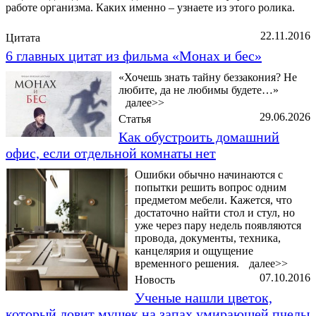
работе организма. Каких именно – узнаете из этого ролика.
22.11.2016
Цитата
6 главных цитат из фильма «Монах и бес»
«Хочешь знать тайну беззакония? Не
любите, да не любимы будете…»
далее>>
29.06.2026
Статья
Как обустроить домашний
офис, если отдельной комнаты нет
Ошибки обычно начинаются с
попытки решить вопрос одним
предметом мебели. Кажется, что
достаточно найти стол и стул, но
уже через пару недель появляются
провода, документы, техника,
канцелярия и ощущение
временного решения.
далее>>
07.10.2016
Новость
Ученые нашли цветок,
который ловит мушек на запах умирающей пчелы