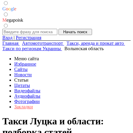
G
o
o
g
l
e
M
egapoisk
Вход
|
Регистрация
Главная
Автомототранспорт
Такси, аренда и прокат авто
Такси по регионам Украины
Волынская область
Меню сайта
Избранное
Сайты
Новости
Статьи
Цитаты
Видеофайлы
Аудиофайлы
Фотографии
Закладки
Такси Луцка и области:
подборка статей