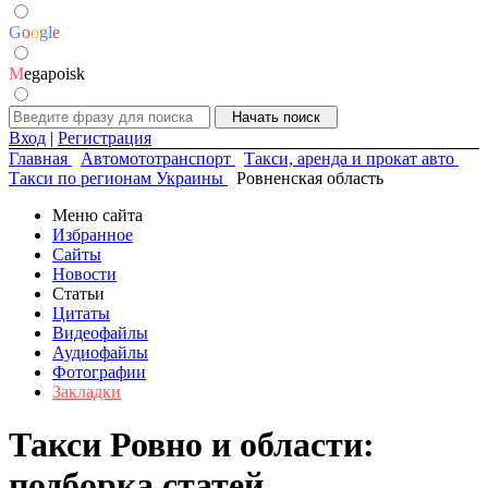
G
o
o
g
l
e
M
egapoisk
Вход
|
Регистрация
Главная
Автомототранспорт
Такси, аренда и прокат авто
Такси по регионам Украины
Ровненская область
Меню сайта
Избранное
Сайты
Новости
Статьи
Цитаты
Видеофайлы
Аудиофайлы
Фотографии
Закладки
Такси Ровно и области:
подборка статей