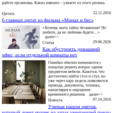
работе организма. Каких именно – узнаете из этого ролика.
22.11.2016
Цитата
6 главных цитат из фильма «Монах и бес»
«Хочешь знать тайну беззакония? Не
любите, да не любимы будете…»
далее>>
29.06.2026
Статья
Как обустроить домашний
офис, если отдельной комнаты нет
Ошибки обычно начинаются с
попытки решить вопрос одним
предметом мебели. Кажется, что
достаточно найти стол и стул, но
уже через пару недель появляются
провода, документы, техника,
канцелярия и ощущение
временного решения.
далее>>
07.10.2016
Новость
Ученые нашли цветок,
который ловит мушек на запах умирающей пчелы