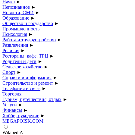
Наука
►
Непознанное
►
Новости, СМИ
►
Образование
►
Общество и государство
►
Промышленность
Психология
►
Работа и трудоустройство
►
Развлечения
►
Религия
►
Рестораны, кафе, ТРЦ
►
Родители и дети
►
Сельское хозяйство
►
Спорт
►
Справки и информация
►
Строительство и ремонт
►
Телефония и связь
►
Торговля
Туризм, путешествия, отдых
►
Услуги
►
Финансы
►
Хобби, рукоделие
►
MEGAPOISK.COM
WikipediA