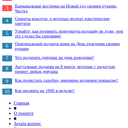
Карнавальные костюмы на Новый год своими руками.
3
Часть1
Секреты красоты, о которых молчат пластические
4
хирурги
Узнайте, как починить лопнувшую подошву не хуже, чем
5
это сделал бы сапожник!
Оригинальный подарок маме на День рождения своими
6
руками
Что подарить девушке на день рождения?
7
Актуальные подарки на 8 марта, которые с радостью
8
примет любая девушка
Как почистить серебро, имеющее родиевое покрытие?
9
Как прожить на 1000 в неделю?
10
Главная
■
О проекте
■
Задать вопрос