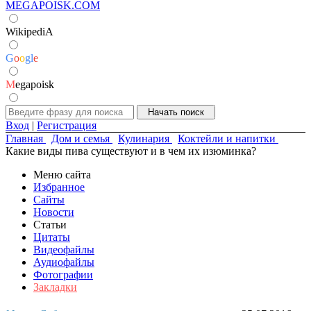
MEGAPOISK.COM
WikipediA
G
o
o
g
l
e
M
egapoisk
Вход
|
Регистрация
Главная
Дом и семья
Кулинария
Коктейли и напитки
Какие виды пива существуют и в чем их изюминка?
Меню сайта
Избранное
Сайты
Новости
Статьи
Цитаты
Видеофайлы
Аудиофайлы
Фотографии
Закладки