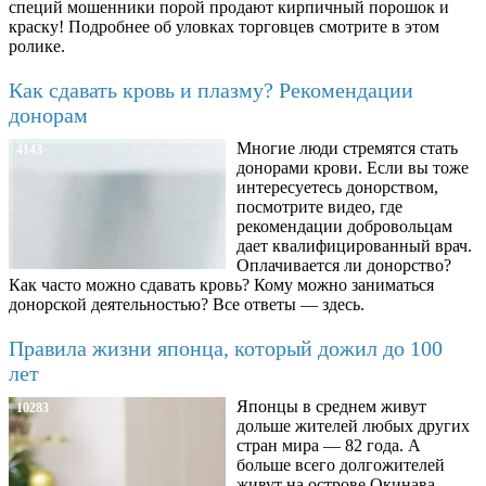
специй мошенники порой продают кирпичный порошок и
краску! Подробнее об уловках торговцев смотрите в этом
ролике.
Как сдавать кровь и плазму? Рекомендации
донорам
Многие люди стремятся стать
4143
донорами крови. Если вы тоже
интересуетесь донорством,
посмотрите видео, где
рекомендации добровольцам
дает квалифицированный врач.
Оплачивается ли донорство?
Как часто можно сдавать кровь? Кому можно заниматься
донорской деятельностью? Все ответы — здесь.
Правила жизни японца, который дожил до 100
лет
Японцы в среднем живут
10283
дольше жителей любых других
стран мира — 82 года. А
больше всего долгожителей
живут на острове Окинава.