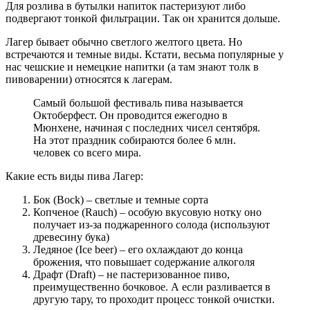
Для розлива в бутылки напиток пастеризуют либо
подвергают тонкой фильтрации. Так он хранится дольше.
Лагер бывает обычно светлого желтого цвета. Но
встречаются и темные виды. Кстати, весьма популярные у
нас чешские и немецкие напитки (а там знают толк в
пивоварении) относятся к лагерам.
Самый большой фестиваль пива называется
Октоберфест. Он проводится ежегодно в
Мюнхене, начиная с последних чисел сентября.
На этот праздник собираются более 6 млн.
человек со всего мира.
Какие есть виды пива Лагер:
Бок (Bock) – светлые и темные сорта
Копченое (Rauch) – особую вкусовую нотку оно
получает из-за поджаренного солода (используют
древесину бука)
Ледяное (Ice beer) – его охлаждают до конца
брожения, что повышает содержание алкоголя
Драфт (Draft) – не пастеризованное пиво,
преимущественно бочковое. А если разливается в
другую тару, то проходит процесс тонкой очистки.