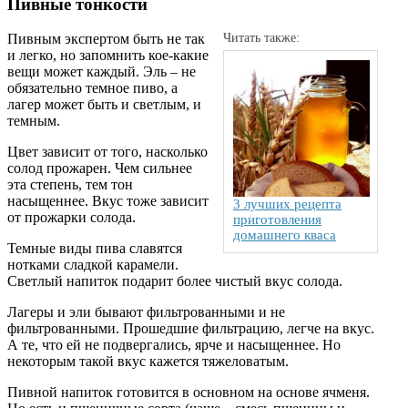
Пивные тонкости
Пивным экспертом быть не так
Читать также:
и легко, но запомнить кое-какие
вещи может каждый. Эль – не
обязательно темное пиво, а
лагер может быть и светлым, и
темным.
Цвет зависит от того, насколько
солод прожарен. Чем сильнее
эта степень, тем тон
насыщеннее. Вкус тоже зависит
3 лучших рецепта
от прожарки солода.
приготовления
домашнего кваса
Темные виды пива славятся
нотками сладкой карамели.
Светлый напиток подарит более чистый вкус солода.
Лагеры и эли бывают фильтрованными и не
фильтрованными. Прошедшие фильтрацию, легче на вкус.
А те, что ей не подвергались, ярче и насыщеннее. Но
некоторым такой вкус кажется тяжеловатым.
Пивной напиток готовится в основном на основе ячменя.