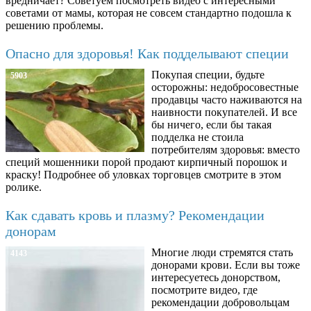
вредничает? Советуем посмотреть видео с интересными
советами от мамы, которая не совсем стандартно подошла к
решению проблемы.
Опасно для здоровья! Как подделывают специи
Покупая специи, будьте
5903
осторожны: недобросовестные
продавцы часто наживаются на
наивности покупателей. И все
бы ничего, если бы такая
подделка не стоила
потребителям здоровья: вместо
специй мошенники порой продают кирпичный порошок и
краску! Подробнее об уловках торговцев смотрите в этом
ролике.
Как сдавать кровь и плазму? Рекомендации
донорам
Многие люди стремятся стать
4143
донорами крови. Если вы тоже
интересуетесь донорством,
посмотрите видео, где
рекомендации добровольцам