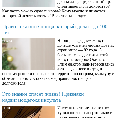
дает квалифицированный врач.
Оплачивается ли донорство?
Как часто можно сдавать кровь? Кому можно заниматься
донорской деятельностью? Все ответы — здесь.
Правила жизни японца, который дожил до 100
лет
Японцы в среднем живут
10283
дольше жителей любых других
стран мира — 82 года. А
больше всего долгожителей
живут на острове Окинава.
Этим фактом заинтересовались
авторы данного видео, и
поэтому решили исследовать территорию острова, культуру и
обычаи, чтобы составить свод правил настоящего
долгожителя.
Это знание спасет жизнь! Признаки
надвигающегося инсульта
Инсульт настигает не только
11807
курильщиков, гипертоников и
любителей покушать, но и