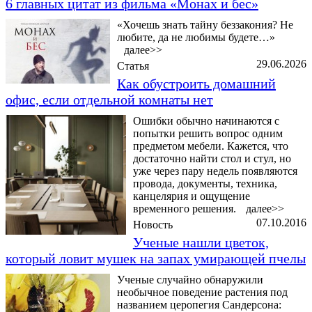
6 главных цитат из фильма «Монах и бес»
«Хочешь знать тайну беззакония? Не
любите, да не любимы будете…»
далее>>
29.06.2026
Статья
Как обустроить домашний
офис, если отдельной комнаты нет
Ошибки обычно начинаются с
попытки решить вопрос одним
предметом мебели. Кажется, что
достаточно найти стол и стул, но
уже через пару недель появляются
провода, документы, техника,
канцелярия и ощущение
временного решения.
далее>>
07.10.2016
Новость
Ученые нашли цветок,
который ловит мушек на запах умирающей пчелы
Ученые случайно обнаружили
необычное поведение растения под
названием церопегия Сандерсона: