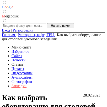
G
o
o
g
l
e
M
egapoisk
Вход
|
Регистрация
Главная
Рестораны, кафе, ТРЦ
Как выбрать оборудование
для столовой учебного заведения
Меню сайта
Избранное
Сайты
Новости
Статьи
Цитаты
Видеофайлы
Аудиофайлы
Фотографии
Закладки
Как выбрать
28.02.2023
оборудование для столовой