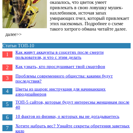
оказалось, что цветок умеет
привлекать в свою ловушку мушек-
нахлебников, источая запах
умирающих пчел, который привлекает
этих насекомых. Подробнее о схеме
такого хитрого обмана читайте далее.
далее>>
Статьи ТОП-10
Как живут аккаунты в соцсетях после смерти
1
пользователя, и что с этим делать
Как узнать, кто прослушивает твой смартфон
2
Проблемы современного общества: какими будут
3
последствия?
Цветы из шаров: инструкция для начинающих
4
аэродизайнеров
ТОП-5 сайтов, которые будут интересны женщинам после
5
40
10 фактов из физики, о которых вы не догадываетесь
6
Хотите набрать вес? Узнайте секреты обретения заветных
7
кило