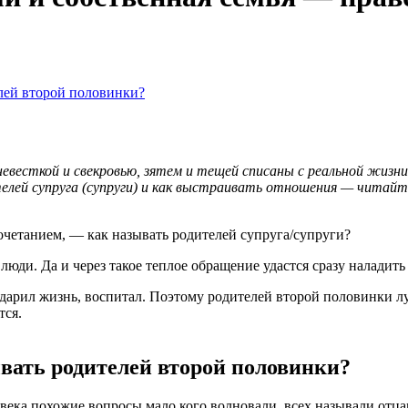
лей второй половинки?
весткой и свекровью, зятем и тещей списаны с реальной жизни
лей супруга (супруги) и как выстраивать отношения — читайте
очетанием, — как называть родителей супруга/супруги?
 люди. Да и через такое теплое обращение удастся сразу наладит
 подарил жизнь, воспитал. Поэтому родителей второй половинки 
тся.
ать родителей второй половинки?
века похожие вопросы мало кого волновали, всех называли отца