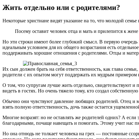
Жить отдельно или с родителями?
Некоторые христиане видят указание на то, что молодой семье 
Посему оставит человек отца и мать и прилепится к жене
Но эти строки имеют более глубокий смысл. В первую очередь н
идеальным условием для их общего возрастания есть отдельное
поддерживать хорошие отношения с родителями. Отцы и матери
Их сын должен брать на себя ответственность, как глава семьи
родители с их опытом могут поддержать их мудрым примером и
О том, что супругам лучше жить отдельно, свидетельствуют и 
видеть в гостях. Но очень тяжело тому, кто создал собственну
Обычно они чувствуют давление любящих родителей. Отец и мат
взять полную ответственность, дочь также остается ущемленной.
Многие возразят: но не оставлять же родителей одних? А если 
благодарными, почаще навещать и помогать. Этому учит нас пя
Но она отнюдь не толкает человека на грех — постоянные ссо