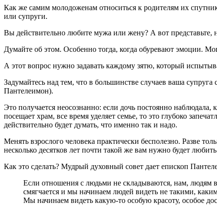
Как же самим молодоженам относиться к родителям их спутнико
или супруги.
Вы действительно любите мужа или жену? А вот представьте, 
Думайте об этом. Особенно тогда, когда обуревают эмоции. Мог
А этот вопрос нужно задавать каждому зятю, который испытыв
Задумайтесь над тем, что в большинстве случаев ваша супруга
Пантелеимон).
Это получается неосознанно: если дочь постоянно наблюдала, к
посещает храм, все время уделяет семье, то это глубоко запеча
действительно будет думать, что именно так и надо.
Менять взрослого человека практически бесполезно. Разве толь
несколько десятков лет почти такой же вам нужно будет любить
Как это сделать? Мудрый духовный совет дает епископ Пантел
Если отношения с людьми не складываются, нам, людям ве
смягчается и мы начинаем людей видеть не такими, каки
Мы начинаем видеть какую-то особую красоту, особое до