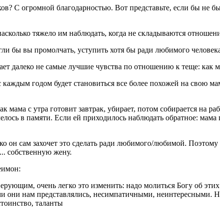
в? С огромной благодарностью. Вот представьте, если бы не бы
насколько тяжело им наблюдать, когда не складываются отноше
ли бы вы промолчать, уступить хотя бы ради любимого человека?
ает далеко не самые лучшие чувства по отношению к теще: как 
 с каждым годом будет становиться все более похожей на свою м
ак мама с утра готовит завтрак, убирает, потом собирается на р
тлелось в памяти. Если ей приходилось наблюдать обратное: мама
ко он сам захочет это сделать ради любимого/любимой. Поэтому о
... собственную жену.
еимон:
рующим, очень легко это изменить: надо молиться Богу об этих 
ми они нам представлялись, несимпатичными, неинтересными. На
стоинство, таланты