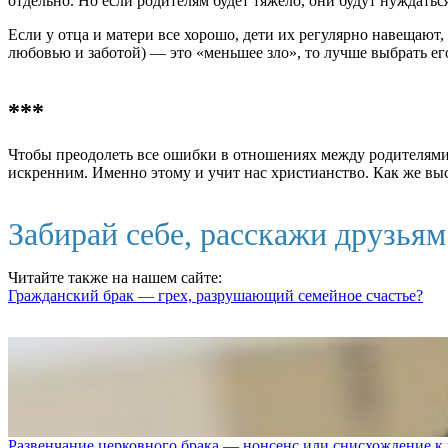
отдельно. Но если родителям будет тяжело, они будут нуждатьс
Если у отца и матери все хорошо, дети их регулярно навещают
любовью и заботой) — это «меньшее зло», то лучше выбрать ег
***
Чтобы преодолеть все ошибки в отношениях между родителями 
искренним. Именно этому и учит нас христианство. Как же вы
Забирай себе, расскажи друзья
Читайте также на нашем сайте:
Гражданский брак — грех, разрушающий семейное счастье?
Развенчание церковного брака — нонсенс или снисхождение к 