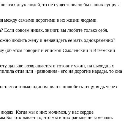
ло этих двух людей, то не существовало бы ваших супруга
ния между самыми дорогими в их жизни людьми.
 Если совсем никак, значит, вы любите только себя.
можно любить жену и ненавидеть ее мать одновременно?
аму (об этом говорит и епископ Смоленский и Вяземский
аботу, дальше возвращается и готовит ужин, на выходных
 пилила отца или «разводила» его на дорогие наряды, то она
стается только один вариант: полюбить тещу, ведь через
людях. Когда мы о них молимся, у нас сердце
м Бог открывает то, что мы в них раньше не замечали.