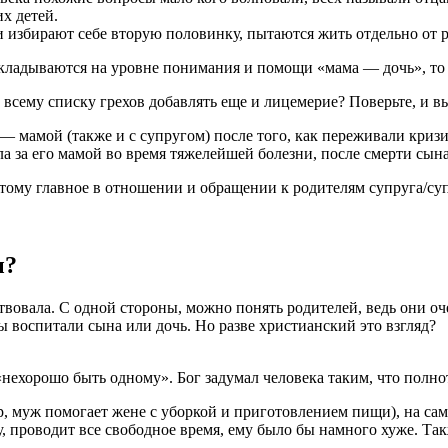
х детей.
 избирают себе вторую половинку, пытаются жить отдельно от 
кладываются на уровне понимания и помощи «мама — дочь», то н
 всему списку грехов добавлять еще и лицемерие? Поверьте, и в
ь — мамой (также и с супругом) после того, как переживали кри
а за его мамой во время тяжелейшей болезни, после смерти сына
тому главное в отношении и обращении к родителям супруга/суп
ы?
вовала. С одной стороны, можно понять родителей, ведь они оче
ы воспитали сына или дочь. Но разве христианский это взгляд?
нехорошо быть одному». Бог задумал человека таким, что полнот
р, муж помогает жене с уборкой и приготовлением пищи), на сам
у, проводит все свободное время, ему было бы намного хуже. Так