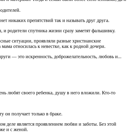
родителей.
ет никаких препятствий так и называть друг друга.
ы, и родители спутника жизни сразу заметят фальшивку.
зисные ситуации, проявляли разные христианские
 мама относилась к невестке, как к родной дочери.
руги — это искренность, доброжелательность, любовь и...
нь любят своего ребенка, душу в него вложили. Кто-то
у он получает только в браке.
ом деле является проявлением любви и заботы. Без этой
же и с женой.