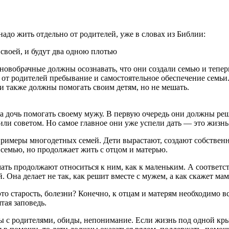
надо жить отдельно от родителей, уже в словах из Библии:
 своей, и будут два одною плотью
овобрачные должны осознавать, что они создали семью и теперь о
 от родителей пребывание и самостоятельное обеспечение семьи
 также должны помогать своим детям, но не мешать.
, а дочь помогать своему мужу. В первую очередь они должны реш
ли советом. Но самое главное они уже успели дать — это жизнь
примеры многодетных семей. Дети вырастают, создают собственн
ю семью, но продолжает жить с отцом и матерью.
ь продолжают относиться к ним, как к маленьким. А соответств
 Она делает не так, как решит вместе с мужем, а как скажет мам
это старость, болезни? Конечно, к отцам и матерям необходимо в
тая заповедь.
ры с родителями, обиды, непонимание. Если жизнь под одной кр