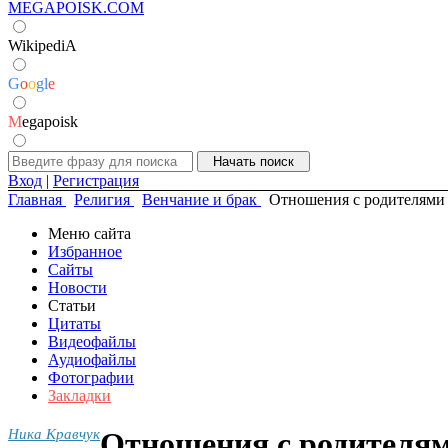
MEGAPOISK.COM
WikipediA
G
o
o
g
l
e
M
egapoisk
Вход
|
Регистрация
Главная
Религия
Венчание и брак
Отношения с родителями 
Меню сайта
Избранное
Сайты
Новости
Статьи
Цитаты
Видеофайлы
Аудиофайлы
Фотографии
Закладки
Ника Кравчук
Отношения с родителям