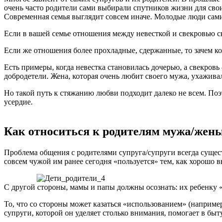
очень часто родители сами выбирали спутников жизни для свои
Современная семья выглядит совсем иначе. Молодые люди сами
Если в вашей семье отношения между невесткой и свекровью с
Если же отношения более прохладные, сдержанные, то зачем ко
Есть примеры, когда невестка становилась дочерью, а свекров
добродетели. Жена, которая очень любит своего мужа, ухаживал
Но такой путь к стяжанию любви подходит далеко не всем. Поэ
усердие.
Как относиться к родителям мужа/жен
Проблема общения с родителями супруга/супруги всегда сущест
совсем чужой им ранее сегодня «пользуется» тем, как хорошо в
С другой стороны, мамы и папы должны осознать: их ребенку «
То, что со стороны может казаться «использованием» (наприме
супруги, которой он уделяет столько внимания, помогает в быт