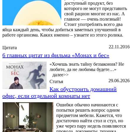
доступный продукт, без
которого не могут представить
свой рацион многие из нас. А
главное — очень полезный!
Стоит употреблять всего два
яйца каждый день, чтобы добиться заметных улучшений в
работе организма. Каких именно – узнаете из этого ролика.
22.11.2016
Цитата
6 главных цитат из фильма «Монах и бес»
«Хочешь знать тайну беззакония? Не
любите, да не любимы будете…»
далее>>
29.06.2026
Статья
Как обустроить домашний
офис, если отдельной комнаты нет
Ошибки обычно начинаются с
попытки решить вопрос одним
предметом мебели. Кажется, что
достаточно найти стол и стул, но
уже через пару недель появляются
провода, документы, техника,