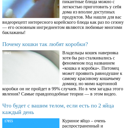
пикантные блюда можно с
легкостью приготовить у себя
дома из вполне доступных
продуктов. Мы нашли для вас
видеорецепт интересного корейского блюда как раз по сезону
— его основным ингредиентом являются любимые многими
баклажаны!
Почему кошки так любят коробки?
Владельцы кошек наверняка
8845
хотя бы раз сталкивались с
феноменом под названием
«кошка и коробка». Питомец
может проявить равнодушие к
самому красивому кошачьему
домику, но мимо картонной
коробки он не пройдет в 99% случаев. Но в чем загадка этого
явления? Самые правдоподобные теории — в этом видео.
Что будет с вашим телом, если есть по 2 яйца
каждый день
Куриное яйцо – очень
17055
распространенный и