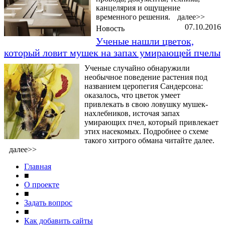
канцелярия и ощущение
временного решения.
далее>>
07.10.2016
Новость
Ученые нашли цветок,
который ловит мушек на запах умирающей пчелы
Ученые случайно обнаружили
необычное поведение растения под
названием церопегия Сандерсона:
оказалось, что цветок умеет
привлекать в свою ловушку мушек-
нахлебников, источая запах
умирающих пчел, который привлекает
этих насекомых. Подробнее о схеме
такого хитрого обмана читайте далее.
далее>>
Главная
■
О проекте
■
Задать вопрос
■
Как добавить сайты