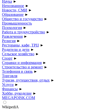
Наука
►
Непознанное
►
Новости, СМИ
►
Образование
►
Общество и государство
►
Промышленность
Психология
►
Работа и трудоустройство
►
Развлечения
►
Религия
►
Рестораны, кафе, ТРЦ
►
Родители и дети
►
Сельское хозяйство
►
Спорт
►
Справки и информация
►
Строительство и ремонт
►
Телефония и связь
►
Торговля
Туризм, путешествия, отдых
►
Услуги
►
Финансы
►
Хобби, рукоделие
►
MEGAPOISK.COM
WikipediA