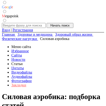
G
o
o
g
l
e
M
egapoisk
Вход
|
Регистрация
Главная
Здоровье и медицина
Здоровый образ жизни
Физические нагрузки
Силовая аэробика
Меню сайта
Избранное
Сайты
Новости
Статьи
Цитаты
Видеофайлы
Аудиофайлы
Фотографии
Закладки
Силовая аэробика: подборка
статей