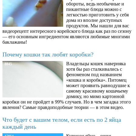
обороты, ведь необычные и
пикантные блюда можно с
легкостью приготовить у себя
дома из вполне доступных
продуктов. Мы нашли для вас
видеорецепт интересного корейского блюда как раз по сезону
— его основным ингредиентом являются любимые многими
баклажаны!
Почему кошки так любят коробки?
Владельцы кошек наверняка
8845
хотя бы раз сталкивались с
феноменом под названием
«кошка и коробка». Питомец
может проявить равнодушие к
самому красивому кошачьему
домику, но мимо картонной
коробки он не пройдет в 99% случаев. Но в чем загадка этого
явления? Самые правдоподобные теории — в этом видео.
Что будет с вашим телом, если есть по 2 яйца
каждый день
Куриное яйцо – очень