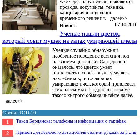
уже через пару недель появляются
провода, документы, техника,
канцелярия и ощущение
временного решения.
далее>>
07.10.2016
Новость
Ученые нашли цветок,
который ловит мушек на запах умирающей пчелы
Ученые случайно обнаружили
необычное поведение растения под
названием церопегия Сандерсона:
оказалось, что цветок умеет
привлекать в свою ловушку мушек-
нахлебников, источая запах
умирающих пчел, который привлекает
этих насекомых. Подробнее о схеме
такого хитрого обмана читайте далее.
далее>>
Статьи ТОП-10
Такси Бердянска: телефоны и информация о тарифах
1
Прицеп для легкового автомобиля своими руками за 3 дня
2