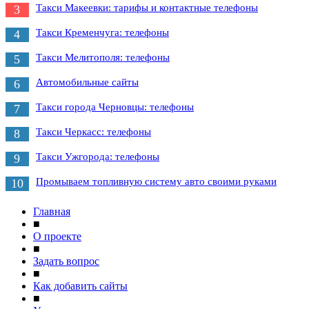
Такси Макеевки: тарифы и контактные телефоны
3
Такси Кременчуга: телефоны
4
Такси Мелитополя: телефоны
5
Автомобильные сайты
6
Такси города Черновцы: телефоны
7
Такси Черкасс: телефоны
8
Такси Ужгорода: телефоны
9
Промываем топливную систему авто своими руками
10
Главная
■
О проекте
■
Задать вопрос
■
Как добавить сайты
■