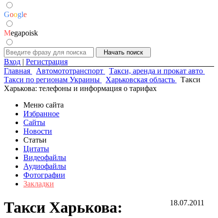
G
o
o
g
l
e
M
egapoisk
Вход
|
Регистрация
Главная
Автомототранспорт
Такси, аренда и прокат авто
Такси по регионам Украины
Харьковская область
Такси
Харькова: телефоны и информация о тарифах
Меню сайта
Избранное
Сайты
Новости
Статьи
Цитаты
Видеофайлы
Аудиофайлы
Фотографии
Закладки
Такси Харькова:
18.07.2011