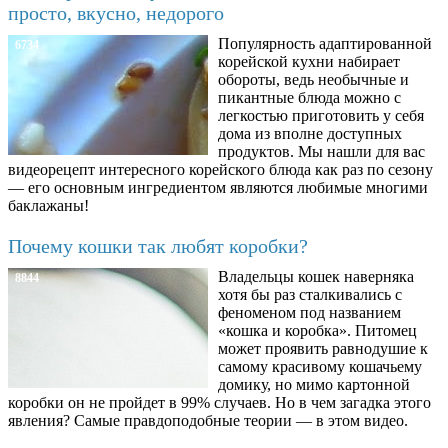
просто, вкусно, недорого
Популярность адаптированной
6734
корейской кухни набирает
обороты, ведь необычные и
пикантные блюда можно с
легкостью приготовить у себя
дома из вполне доступных
продуктов. Мы нашли для вас
видеорецепт интересного корейского блюда как раз по сезону
— его основным ингредиентом являются любимые многими
баклажаны!
Почему кошки так любят коробки?
Владельцы кошек наверняка
8844
хотя бы раз сталкивались с
феноменом под названием
«кошка и коробка». Питомец
может проявить равнодушие к
самому красивому кошачьему
домику, но мимо картонной
коробки он не пройдет в 99% случаев. Но в чем загадка этого
явления? Самые правдоподобные теории — в этом видео.