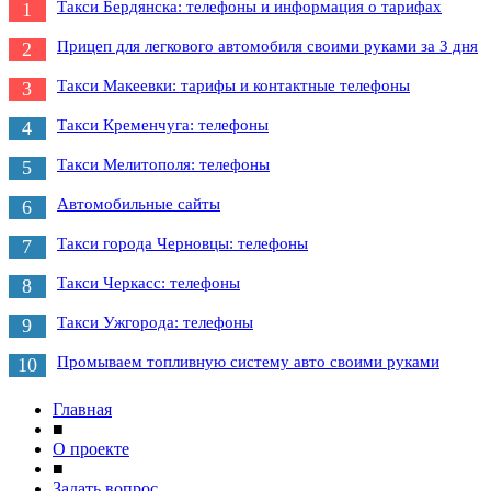
Такси Бердянска: телефоны и информация о тарифах
1
Прицеп для легкового автомобиля своими руками за 3 дня
2
Такси Макеевки: тарифы и контактные телефоны
3
Такси Кременчуга: телефоны
4
Такси Мелитополя: телефоны
5
Автомобильные сайты
6
Такси города Черновцы: телефоны
7
Такси Черкасс: телефоны
8
Такси Ужгорода: телефоны
9
Промываем топливную систему авто своими руками
10
Главная
■
О проекте
■
Задать вопрос