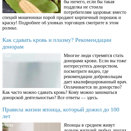
бы ничего, если бы такая
подделка не стоила
потребителям здоровья: вместо
специй мошенники порой продают кирпичный порошок и
краску! Подробнее об уловках торговцев смотрите в этом
ролике.
Как сдавать кровь и плазму? Рекомендации
донорам
Многие люди стремятся стать
4143
донорами крови. Если вы тоже
интересуетесь донорством,
посмотрите видео, где
рекомендации добровольцам
дает квалифицированный врач.
Оплачивается ли донорство?
Как часто можно сдавать кровь? Кому можно заниматься
донорской деятельностью? Все ответы — здесь.
Правила жизни японца, который дожил до 100
лет
Японцы в среднем живут
10283
дольше жителей любых других