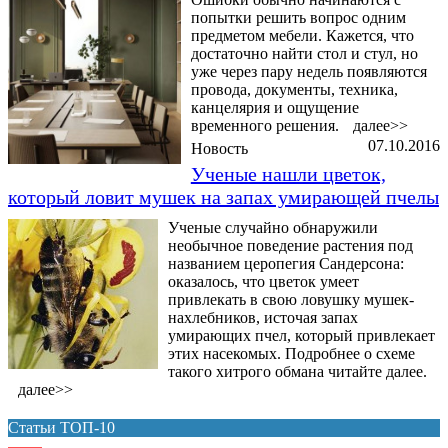
попытки решить вопрос одним
предметом мебели. Кажется, что
достаточно найти стол и стул, но
уже через пару недель появляются
провода, документы, техника,
канцелярия и ощущение
временного решения.
далее>>
07.10.2016
Новость
Ученые нашли цветок,
который ловит мушек на запах умирающей пчелы
Ученые случайно обнаружили
необычное поведение растения под
названием церопегия Сандерсона:
оказалось, что цветок умеет
привлекать в свою ловушку мушек-
нахлебников, источая запах
умирающих пчел, который привлекает
этих насекомых. Подробнее о схеме
такого хитрого обмана читайте далее.
далее>>
Статьи ТОП-10