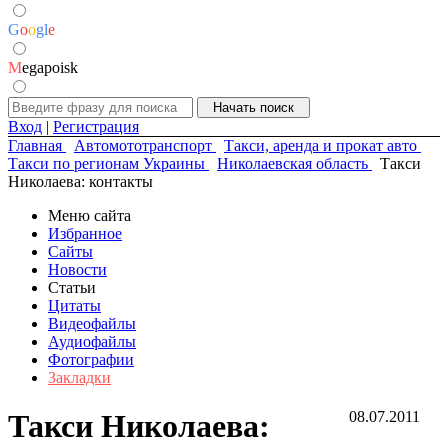
G
o
o
g
l
e
M
egapoisk
Вход
|
Регистрация
Главная
Автомототранспорт
Такси, аренда и прокат авто
Такси по регионам Украины
Николаевская область
Такси
Николаева: контакты
Меню сайта
Избранное
Сайты
Новости
Статьи
Цитаты
Видеофайлы
Аудиофайлы
Фотографии
Закладки
Такси Николаева:
08.07.2011