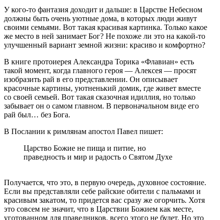
У кого-то фантазия доходит и дальше: в Царстве Небесном
должны быть очень уютные дома, в которых люди живут
своими семьями. Вот такая красивая картинка. Только какое
же место в ней занимает Бог? Не похоже ли это на какой-то
улучшенный вариант земной жизни: красиво и комфортно?
В книге протоиерея Александра Торика «Флавиан» есть
такой момент, когда главного героя — Алексея — просят
изобразить рай в его представлении. Он описывает
красочные картины, уютненький домик, где живет вместе
со своей семьей. Вот такая сказочная идиллия, но только
забывает он о самом главном. В первоначальном виде его
рай был… без Бога.
В Послании к римлянам апостол Павел пишет:
Царство Божие не пища и питие, но
праведность и мир и радость о Святом Духе
Получается, что это, в первую очередь, духовное состояние.
Если вы представляли себе райские обители с пальмами и
красивым закатом, то придется вас сразу же огорчить. Хотя
это совсем не значит, что в Царствии Божием как месте,
уготованном для праведников, всего этого не будет. Но это