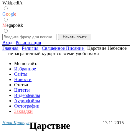
WikipediA
G
o
o
g
l
e
M
egapoisk
Вход
|
Регистрация
Главная
Религия
Священное Писание
Царствие Небесное
— не заграничный курорт со всеми удобствами
Меню сайта
Избранное
Сайты
Новости
Статьи
Цитаты
Видеофайлы
Аудиофайлы
Фотографии
Закладки
Ника Кравчук
Царствие
13.11.2015