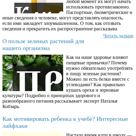
любой момент их могут начать
использовать противозаконно.
Паспортные, биометрические и
иные сведения о человеке, могут представлять опасность,
если ими завладеет злоумышленник. О том, как отозвать
сведения и прекратить их распространение рассказыва
Читать дальше
О пользе зеленых растений для
нашего организма
Как на наше здоровье влияют
4786
пищевые привычки? Почему
нужно обязательно употреблять
в пищу зеленые растения?
Можно ли есть белки вместе с
углеводами? Как правильно
кушать орехи и зерновые
культуры? Подробно о принципах здорового и
разнообразного питания рассказывает эксперт Наталья
Кобзарь.
Как мотивировать ребенка к учебе? Интересные
лайфхаки
Настало время идти в школу —
8780