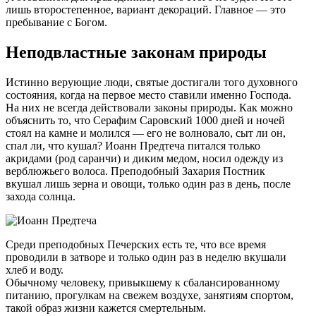
лишь второстепенное, вариант декораций. Главное — это
пребывание с Богом.
Неподвластные законам природы
Истинно верующие люди, святые достигали того духовного
состояния, когда на первое место ставили именно Господа.
На них не всегда действовали законы природы. Как можно
объяснить то, что Серафим Саровский 1000 дней и ночей
стоял на камне и молился — его не волновало, сыт ли он,
спал ли, что кушал? Иоанн Предтеча питался только
акридами (род саранчи) и диким медом, носил одежду из
верблюжьего волоса. Преподобный Захария Постник
вкушал лишь зерна и овощи, только один раз в день, после
захода солнца.
Среди преподобных Печерских есть те, что все время
проводили в затворе и только один раз в неделю вкушали
хлеб и воду.
Обычному человеку, привыкшему к сбалансированному
питанию, прогулкам на свежем воздухе, занятиям спортом,
такой образ жизни кажется смертельным.