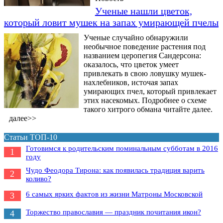
Ученые нашли цветок,
который ловит мушек на запах умирающей пчелы
Ученые случайно обнаружили
необычное поведение растения под
названием церопегия Сандерсона:
оказалось, что цветок умеет
привлекать в свою ловушку мушек-
нахлебников, источая запах
умирающих пчел, который привлекает
этих насекомых. Подробнее о схеме
такого хитрого обмана читайте далее.
далее>>
Статьи ТОП-10
Готовимся к родительским поминальным субботам в 2016
1
году
Чудо Феодора Тирона: как появилась традиция варить
2
коливо?
6 самых ярких фактов из жизни Матроны Московской
3
Торжество православия — праздник почитания икон?
4