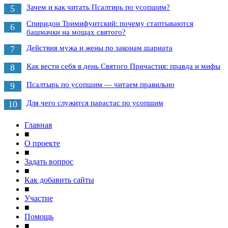
Зачем и как читать Псалтирь по усопшим?
5
Спиридон Тримифунтский: почему стаптываются
6
башмачки на мощах святого?
Действия мужа и жены по законам шариата
7
Как вести себя в день Святого Причастия: правда и мифы
8
Псалтырь по усопшим — читаем правильно
9
Для чего служится парастас по усопшим
10
Главная
■
О проекте
■
Задать вопрос
■
Как добавить сайты
■
Участие
■
Помощь
■