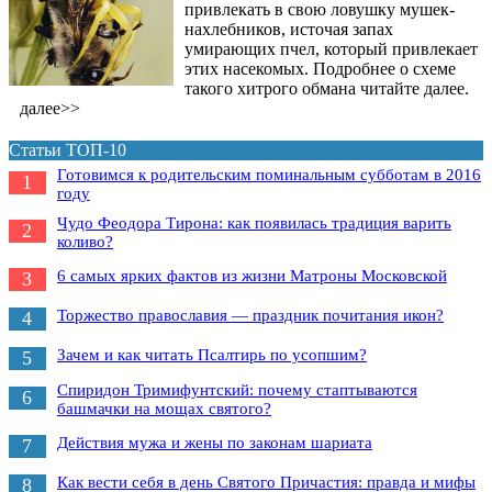
привлекать в свою ловушку мушек-
нахлебников, источая запах
умирающих пчел, который привлекает
этих насекомых. Подробнее о схеме
такого хитрого обмана читайте далее.
далее>>
Статьи ТОП-10
Готовимся к родительским поминальным субботам в 2016
1
году
Чудо Феодора Тирона: как появилась традиция варить
2
коливо?
6 самых ярких фактов из жизни Матроны Московской
3
Торжество православия — праздник почитания икон?
4
Зачем и как читать Псалтирь по усопшим?
5
Спиридон Тримифунтский: почему стаптываются
6
башмачки на мощах святого?
Действия мужа и жены по законам шариата
7
Как вести себя в день Святого Причастия: правда и мифы
8