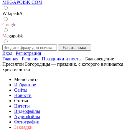
MEGAPOISK.COM
WikipediA
G
o
o
g
l
e
M
egapoisk
Вход
|
Регистрация
Главная
Религия
Праздники и посты
Благовещение
Пресвятой Богородицы — праздник, с которого начинается
христианство
Меню сайта
Избранное
Сайты
Новости
Статьи
Цитаты
Видеофайлы
Аудиофайлы
Фотографии
Закладки