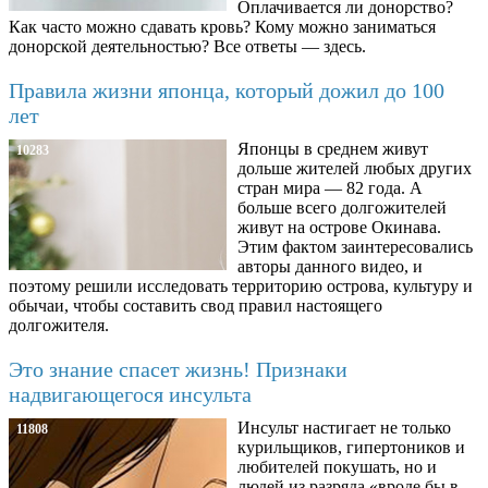
Оплачивается ли донорство?
Как часто можно сдавать кровь? Кому можно заниматься
донорской деятельностью? Все ответы — здесь.
Правила жизни японца, который дожил до 100
лет
Японцы в среднем живут
10283
дольше жителей любых других
стран мира — 82 года. А
больше всего долгожителей
живут на острове Окинава.
Этим фактом заинтересовались
авторы данного видео, и
поэтому решили исследовать территорию острова, культуру и
обычаи, чтобы составить свод правил настоящего
долгожителя.
Это знание спасет жизнь! Признаки
надвигающегося инсульта
Инсульт настигает не только
11808
курильщиков, гипертоников и
любителей покушать, но и
людей из разряда «вроде бы в