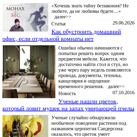
«Хочешь знать тайну беззакония? Не
любите, да не любимы будете…»
далее>>
29.06.2026
Статья
Как обустроить домашний
офис, если отдельной комнаты нет
Ошибки обычно начинаются с
попытки решить вопрос одним
предметом мебели. Кажется, что
достаточно найти стол и стул, но
уже через пару недель появляются
провода, документы, техника,
канцелярия и ощущение
временного решения.
далее>>
07.10.2016
Новость
Ученые нашли цветок,
который ловит мушек на запах умирающей пчелы
Ученые случайно обнаружили
необычное поведение растения под
названием церопегия Сандерсона:
оказалось, что цветок умеет