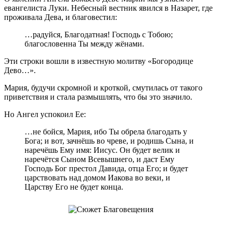
евангелиста Луки. Небесный вестник явился в Назарет, где
проживала Дева, и благовестил:
…радуйся, Благодатная! Господь с Тобою;
благословенна Ты между жёнами.
Эти строки вошли в известную молитву «Богородице
Дево…».
Мария, будучи скромной и кроткой, смутилась от такого
приветствия и стала размышлять, что бы это значило.
Но Ангел успокоил Ее:
…не бойся, Мария, ибо Ты обрела благодать у
Бога; и вот, зачнёшь во чреве, и родишь Сына, и
наречёшь Ему имя: Иисус. Он будет велик и
наречётся Сыном Всевышнего, и даст Ему
Господь Бог престол Давида, отца Его; и будет
царствовать над домом Иакова во веки, и
Царству Его не будет конца.