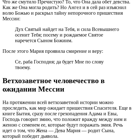
Что же смутило Пречистую? То, что Она дала обет девства.
Как же Она могла родить? Но Ангел и в сей раз изъяснил
волю Божью и раскрыл тайну непорочного пришествия
Мессии:
Дух Святый найдет на Тебя, и сила Всевышнего
осенит Тебя; посему и рождаемое Святое
наречется Сыном Божиим.
После этого Мария проявила смирение и веру:
Се, раба Господня; да будет Мне по слову
твоему.
Ветхозаветное человечество в
ожидании Мессии
На протяжении всей ветхозаветной истории можно
проследить, как мир ожидает пришествия Спасителя. Еще в
книге Бытия, сразу после грехопадения Адама и Евы,
Господь говорит змию, что положит вражду между ним и
женою с семенем ее, которые будут поражать змия. Речь
идет о том, что Жена — Дева Мария — родит Сына,
который победит дьявола.