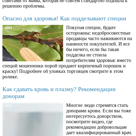
советами от мамы, которая не совсем стандартно подошла к
решению проблемы.
Опасно для здоровья! Как подделывают специи
Покупая специи, будьте
5903
осторожны: недобросовестные
продавцы часто наживаются на
наивности покупателей. И все
бы ничего, если бы такая
подделка не стоила
потребителям здоровья: вместо
специй мошенники порой продают кирпичный порошок и
краску! Подробнее об уловках торговцев смотрите в этом
ролике.
Как сдавать кровь и плазму? Рекомендации
донорам
Многие люди стремятся стать
4143
донорами крови. Если вы тоже
интересуетесь донорством,
посмотрите видео, где
рекомендации добровольцам
дает квалифицированный врач.