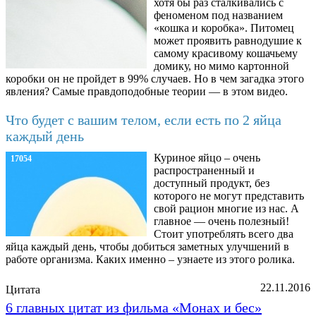
хотя бы раз сталкивались с
феноменом под названием
«кошка и коробка». Питомец
может проявить равнодушие к
самому красивому кошачьему
домику, но мимо картонной
коробки он не пройдет в 99% случаев. Но в чем загадка этого
явления? Самые правдоподобные теории — в этом видео.
Что будет с вашим телом, если есть по 2 яйца
каждый день
Куриное яйцо – очень
17054
распространенный и
доступный продукт, без
которого не могут представить
свой рацион многие из нас. А
главное — очень полезный!
Стоит употреблять всего два
яйца каждый день, чтобы добиться заметных улучшений в
работе организма. Каких именно – узнаете из этого ролика.
22.11.2016
Цитата
6 главных цитат из фильма «Монах и бес»