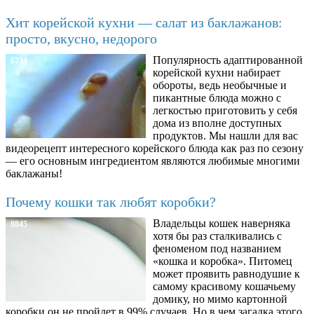
Хит корейской кухни — салат из баклажанов:
просто, вкусно, недорого
Популярность адаптированной
6734
корейской кухни набирает
обороты, ведь необычные и
пикантные блюда можно с
легкостью приготовить у себя
дома из вполне доступных
продуктов. Мы нашли для вас
видеорецепт интересного корейского блюда как раз по сезону
— его основным ингредиентом являются любимые многими
баклажаны!
Почему кошки так любят коробки?
Владельцы кошек наверняка
8845
хотя бы раз сталкивались с
феноменом под названием
«кошка и коробка». Питомец
может проявить равнодушие к
самому красивому кошачьему
домику, но мимо картонной
коробки он не пройдет в 99% случаев. Но в чем загадка этого