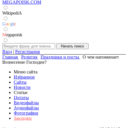
MEGAPOISK.COM
WikipediA
G
o
o
g
l
e
M
egapoisk
Вход
|
Регистрация
Главная
Религия
Праздники и посты
О чем напоминает
Вознесение Господне?
Меню сайта
Избранное
Сайты
Новости
Статьи
Цитаты
Видеофайлы
Аудиофайлы
Фотографии
Закладки