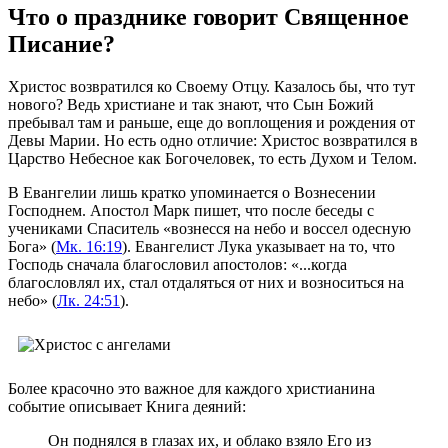
Что о празднике говорит Священное
Писание?
Христос возвратился ко Своему Отцу. Казалось бы, что тут
нового? Ведь христиане и так знают, что Сын Божий
пребывал там и раньше, еще до воплощения и рождения от
Девы Марии. Но есть одно отличие: Христос возвратился в
Царство Небесное как Богочеловек, то есть Духом и Телом.
В Евангелии лишь кратко упоминается о Вознесении
Господнем. Апостол Марк пишет, что после беседы с
учениками Спаситель
вознесся на небо и воссел одесную
Бога
(
Мк. 16:19
). Евангелист Лука указывает на то, что
Господь сначала благословил апостолов:
...когда
благословлял их, стал отдаляться от них и возноситься на
небо
(
Лк. 24:51
).
Более красочно это важное для каждого христианина
событие описывает Книга деяний:
Он поднялся в глазах их, и облако взяло Его из