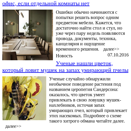
офис, если отдельной комнаты нет
Ошибки обычно начинаются с
попытки решить вопрос одним
предметом мебели. Кажется, что
достаточно найти стол и стул, но
уже через пару недель появляются
провода, документы, техника,
канцелярия и ощущение
временного решения.
далее>>
07.10.2016
Новость
Ученые нашли цветок,
который ловит мушек на запах умирающей пчелы
Ученые случайно обнаружили
необычное поведение растения под
названием церопегия Сандерсона:
оказалось, что цветок умеет
привлекать в свою ловушку мушек-
нахлебников, источая запах
умирающих пчел, который привлекает
этих насекомых. Подробнее о схеме
такого хитрого обмана читайте далее.
далее>>