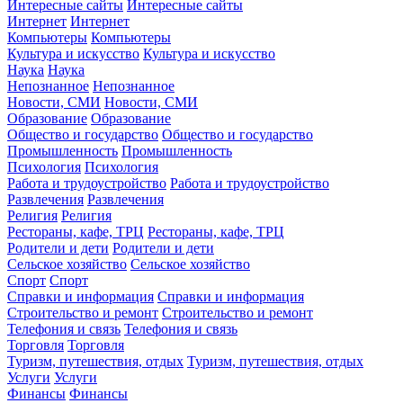
Интересные сайты
Интересные сайты
Интернет
Интернет
Компьютеры
Компьютеры
Культура и искусство
Культура и искусство
Наука
Наука
Непознанное
Непознанное
Новости, СМИ
Новости, СМИ
Образование
Образование
Общество и государство
Общество и государство
Промышленность
Промышленность
Психология
Психология
Работа и трудоустройство
Работа и трудоустройство
Развлечения
Развлечения
Религия
Религия
Рестораны, кафе, ТРЦ
Рестораны, кафе, ТРЦ
Родители и дети
Родители и дети
Сельское хозяйство
Сельское хозяйство
Спорт
Спорт
Справки и информация
Справки и информация
Строительство и ремонт
Строительство и ремонт
Телефония и связь
Телефония и связь
Торговля
Торговля
Туризм, путешествия, отдых
Туризм, путешествия, отдых
Услуги
Услуги
Финансы
Финансы