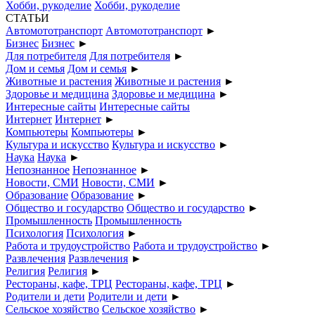
Хобби, рукоделие
Хобби, рукоделие
СТАТЬИ
Автомототранспорт
Автомототранспорт
►
Бизнес
Бизнес
►
Для потребителя
Для потребителя
►
Дом и семья
Дом и семья
►
Животные и растения
Животные и растения
►
Здоровье и медицина
Здоровье и медицина
►
Интересные сайты
Интересные сайты
Интернет
Интернет
►
Компьютеры
Компьютеры
►
Культура и искусство
Культура и искусство
►
Наука
Наука
►
Непознанное
Непознанное
►
Новости, СМИ
Новости, СМИ
►
Образование
Образование
►
Общество и государство
Общество и государство
►
Промышленность
Промышленность
Психология
Психология
►
Работа и трудоустройство
Работа и трудоустройство
►
Развлечения
Развлечения
►
Религия
Религия
►
Рестораны, кафе, ТРЦ
Рестораны, кафе, ТРЦ
►
Родители и дети
Родители и дети
►
Сельское хозяйство
Сельское хозяйство
►