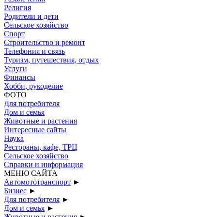
Религия
Родители и дети
Сельское хозяйство
Спорт
Строительство и ремонт
Телефония и связь
Туризм, путешествия, отдых
Услуги
Финансы
Хобби, рукоделие
ФОТО
Для потребителя
Дом и семья
Животные и растения
Интересные сайты
Наука
Рестораны, кафе, ТРЦ
Сельское хозяйство
Справки и информация
МЕНЮ САЙТА
Автомототранспорт
►
Бизнес
►
Для потребителя
►
Дом и семья
►
Животные и растения
►