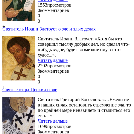
1553
просмотров
0
комментариев
0
0
+
Святитель Иоанн Златоуст о зле и злых делах
Святитель Иоанн Златоуст: «Хотя бы кто
совершил тысячу добрых дел, но сделал что-
нибудь худое, будет возмездие ему за это
худое...».
Читать дальше
2202
просмотров
0
комментариев
0
0
+
Святые отцы Церкви о зле
Святитель Григорий Богослов: «…Ежели не
в наших силах остановить стремление зла, то
по крайней мере ненавидеть и стыдиться его
есть...».
Читать дальше
1699
просмотров
0
комментариев