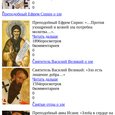
0
0
+
Преподобный Ефрем Сирин о зле
Преподобный Ефрем Сирин: «…Против
ухищрений и козней зла потребна
молитва…».
Читать дальше
1896
просмотров
0
комментариев
0
0
+
Святитель Василий Великий о зле
Святитель Василий Великий: «Зло есть
лишение добра…»
Читать дальше
1594
просмотров
0
комментариев
0
0
+
Святые отцы о зле
Преподобный авва Исаия: «Злоба в сердце на