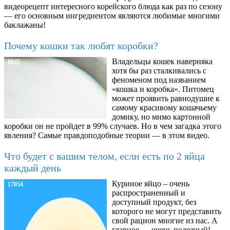
видеорецепт интересного корейского блюда как раз по сезону
— его основным ингредиентом являются любимые многими
баклажаны!
Почему кошки так любят коробки?
Владельцы кошек наверняка
8845
хотя бы раз сталкивались с
феноменом под названием
«кошка и коробка». Питомец
может проявить равнодушие к
самому красивому кошачьему
домику, но мимо картонной
коробки он не пройдет в 99% случаев. Но в чем загадка этого
явления? Самые правдоподобные теории — в этом видео.
Что будет с вашим телом, если есть по 2 яйца
каждый день
Куриное яйцо – очень
17054
распространенный и
доступный продукт, без
которого не могут представить
свой рацион многие из нас. А
главное — очень полезный!