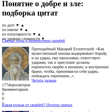
Понятие о добре и зле:
подборка цитат
по дате
▼
▲
по имени
▼
▲
по популярности
▼
▲
по уровню сложности
▼
Святые отцы о перенесении скорбей
Преподобный Макарий Египетский: «Как
мужественный юноша выдерживает борьбу,
и на удары, ему наносимые, ответствует
ударами, так и христиане должны
переносить скорби и внешние, и внутренние
брани, чтобы, принимая на себя удары,
побеждать терпением...».
Читать дальше
1774
просмотров
0
комментариев
0
0
+
Какая польза от скорбей? Цитаты святых