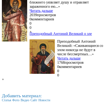
ближнего уязвляет душу и отравляет
зараженного ею...»
Читать дальше
2039
просмотров
0
комментариев
0
0
+
Преподобный Антоний Великий о зле
Преподобный Антоний
Великий: «Сживающиеся со
злом никогда не будут в
числе бессмертных…»
Читать дальше
1768
просмотров
0
комментариев
0
0
+
Добавить материал:
Статья
Фото
Видео
Сайт
Новости