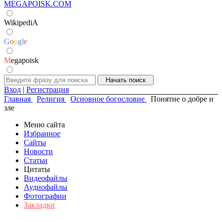
MEGAPOISK.COM
WikipediA
G
o
o
g
l
e
M
egapoisk
Вход
|
Регистрация
Главная
Религия
Основное богословие
Понятие о добре и
зле
Меню сайта
Избранное
Сайты
Новости
Статьи
Цитаты
Видеофайлы
Аудиофайлы
Фотографии
Закладки