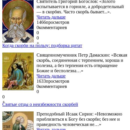
Святитель Григорий Богослов: «Золото
испытывается в горниле, а добродетельный
— в скорбях. Часто скорбь бывает...».
Читать дальше
1466
просмотров
0
комментариев
0
0
+
Когда скорби на пользу: подборка цитат
Священномученник Петр Дамаскин: «Всякая
скорбь, соединенная с терпением, хороша и
полезна, а без терпения есть отвращение
Божие и бесполезна…»
Читать дальше
1633
просмотров
0
комментариев
0
0
+
Святые отцы о неизбежности скорбей
Преподобный Исаак Сирин: «Невозможно
приблизиться к Богу без скорби; без нее и
праведность человеческая не…»
Читать дальше