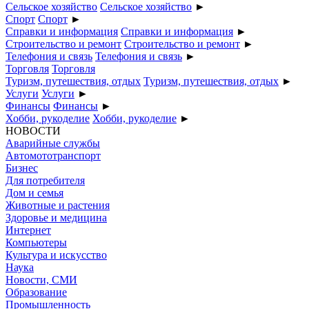
Сельское хозяйство
Сельское хозяйство
►
Спорт
Спорт
►
Справки и информация
Справки и информация
►
Строительство и ремонт
Строительство и ремонт
►
Телефония и связь
Телефония и связь
►
Торговля
Торговля
Туризм, путешествия, отдых
Туризм, путешествия, отдых
►
Услуги
Услуги
►
Финансы
Финансы
►
Хобби, рукоделие
Хобби, рукоделие
►
НОВОСТИ
Аварийные службы
Автомототранспорт
Бизнес
Для потребителя
Дом и семья
Животные и растения
Здоровье и медицина
Интернет
Компьютеры
Культура и искусство
Наука
Новости, СМИ
Образование
Промышленность