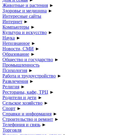
Животные и растения
►
Здоровье и медицина
►
Интересные сайты
Интернет
►
Компьютеры
►
Культура и искусство
►
Наука
►
Непознанное
►
Новости, СМИ
►
Образование
►
Общество и государство
►
Промышленность
Психология
►
Работа и трудоустройство
►
Развлечения
►
Религия
►
Рестораны, кафе, ТРЦ
►
Родители и дети
►
Сельское хозяйство
►
Спорт
►
Справки и информация
►
Строительство и ремонт
►
Телефония и связь
►
Торговля