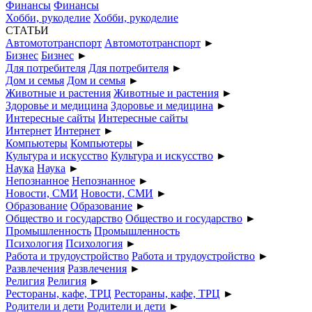
Финансы
Финансы
Хобби, рукоделие
Хобби, рукоделие
СТАТЬИ
Автомототранспорт
Автомототранспорт
►
Бизнес
Бизнес
►
Для потребителя
Для потребителя
►
Дом и семья
Дом и семья
►
Животные и растения
Животные и растения
►
Здоровье и медицина
Здоровье и медицина
►
Интересные сайты
Интересные сайты
Интернет
Интернет
►
Компьютеры
Компьютеры
►
Культура и искусство
Культура и искусство
►
Наука
Наука
►
Непознанное
Непознанное
►
Новости, СМИ
Новости, СМИ
►
Образование
Образование
►
Общество и государство
Общество и государство
►
Промышленность
Промышленность
Психология
Психология
►
Работа и трудоустройство
Работа и трудоустройство
►
Развлечения
Развлечения
►
Религия
Религия
►
Рестораны, кафе, ТРЦ
Рестораны, кафе, ТРЦ
►
Родители и дети
Родители и дети
►