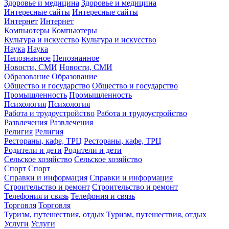
Здоровье и медицина
Здоровье и медицина
Интересные сайты
Интересные сайты
Интернет
Интернет
Компьютеры
Компьютеры
Культура и искусство
Культура и искусство
Наука
Наука
Непознанное
Непознанное
Новости, СМИ
Новости, СМИ
Образование
Образование
Общество и государство
Общество и государство
Промышленность
Промышленность
Психология
Психология
Работа и трудоустройство
Работа и трудоустройство
Развлечения
Развлечения
Религия
Религия
Рестораны, кафе, ТРЦ
Рестораны, кафе, ТРЦ
Родители и дети
Родители и дети
Сельское хозяйство
Сельское хозяйство
Спорт
Спорт
Справки и информация
Справки и информация
Строительство и ремонт
Строительство и ремонт
Телефония и связь
Телефония и связь
Торговля
Торговля
Туризм, путешествия, отдых
Туризм, путешествия, отдых
Услуги
Услуги