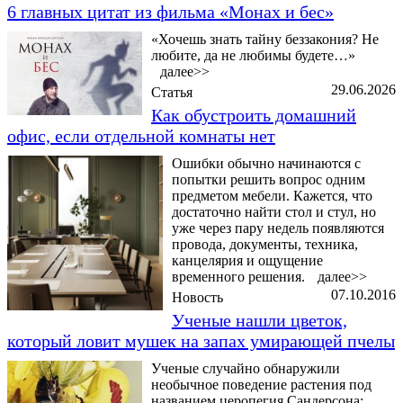
6 главных цитат из фильма «Монах и бес»
«Хочешь знать тайну беззакония? Не
любите, да не любимы будете…»
далее>>
29.06.2026
Статья
Как обустроить домашний
офис, если отдельной комнаты нет
Ошибки обычно начинаются с
попытки решить вопрос одним
предметом мебели. Кажется, что
достаточно найти стол и стул, но
уже через пару недель появляются
провода, документы, техника,
канцелярия и ощущение
временного решения.
далее>>
07.10.2016
Новость
Ученые нашли цветок,
который ловит мушек на запах умирающей пчелы
Ученые случайно обнаружили
необычное поведение растения под
названием церопегия Сандерсона: