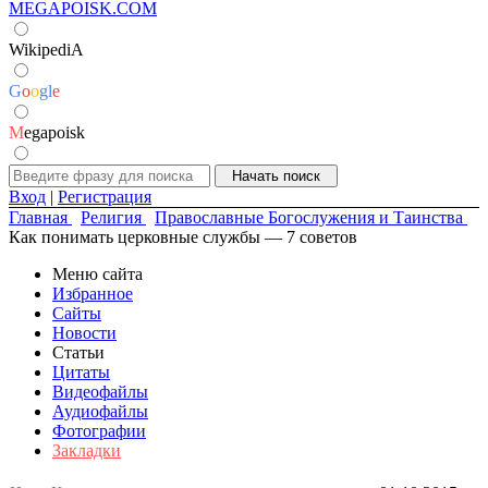
MEGAPOISK.COM
WikipediA
G
o
o
g
l
e
M
egapoisk
Вход
|
Регистрация
Главная
Религия
Православные Богослужения и Таинства
Как понимать церковные службы — 7 советов
Меню сайта
Избранное
Сайты
Новости
Статьи
Цитаты
Видеофайлы
Аудиофайлы
Фотографии
Закладки