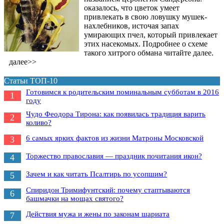
оказалось, что цветок умеет
привлекать в свою ловушку мушек-
нахлебников, источая запах
умирающих пчел, который привлекает
этих насекомых. Подробнее о схеме
такого хитрого обмана читайте далее.
далее>>
Статьи ТОП-10
Готовимся к родительским поминальным субботам в 2016
1
году
Чудо Феодора Тирона: как появилась традиция варить
2
коливо?
6 самых ярких фактов из жизни Матроны Московской
3
Торжество православия — праздник почитания икон?
4
Зачем и как читать Псалтирь по усопшим?
5
Спиридон Тримифунтский: почему стаптываются
6
башмачки на мощах святого?
Действия мужа и жены по законам шариата
7