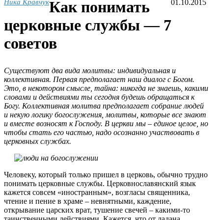
Ника Кравчук
Как понимать
01.10.2015
церковные службы — 7
советов
Существуют два вида молитвы: индивидуальная и
коллективная. Первая предполагает наш диалог с Богом.
Это, в некотором смысле, тайна: никогда не знаешь, какими
словами и действиями ты сегодня будешь обращаться к
Богу. Коллективная молитва предполагает собрание людей
и некую логику богослужения, молитвы, которые все знают
и вместе возносят к Господу. В церкви мы – единое целое, но
чтобы стать его частью, надо осознанно участвовать в
церковных службах.
Человеку, который только пришел в церковь, обычно трудно
понимать церковные службы. Церковнославянский язык
кажется совсем «иностранным», возгласы священника,
чтение и пение в храме – невнятными, каждение,
открывание царских врат, тушение свечей – какими-то
таинственными действиями. Кажется, что от ладана