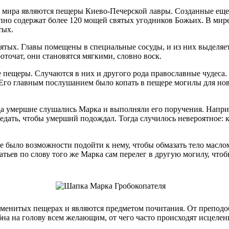
о, мира являются пещеры Киево-Печерской лавры. Созданные е
но содержат более 120 мощей святых угодников Божьих. В мире, 
тых.
вятых. Главы помещены в специальные сосуды, и из них выделя
точат, они становятся мягкими, словно воск.
е пещеры. Случаются в них и другого рода православные чудеса
 Его главным послушанием было копать в пещере могилы для но
да умершие слушались Марка и выполняли его поручения. Наприм
едать, чтобы умерший подождал. Тогда случилось невероятное: 
е было возможности подойти к нему, чтобы обмазать тело маслом
атьев по слову того же Марка сам перелег в другую могилу, чтоб
аменитых пещерах и являются предметом почитания. От преподоб
на на голову всем желающим, от чего часто происходят исцелени