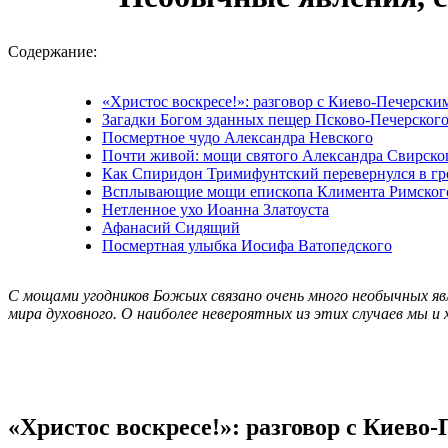
Содержание:
«Христос воскресе!»: разговор с Киево-Печерск
Загадки Богом зданных пещер Псково-Печерског
Посмертное чудо Александра Невского
Почти живой: мощи святого Александра Свирско
Как Спиридон Тримифунтский перевернулся в гр
Всплывающие мощи епископа Климента Римског
Нетленное ухо Иоанна Златоуста
Афанасий Сидящий
Посмертная улыбка Иосифа Ватопедского
С мощами угодников Божьих связано очень много необычных яв
мира духовного. О наиболее невероятных из этих случаев мы и
«Христос воскресе!»: разговор с Киев