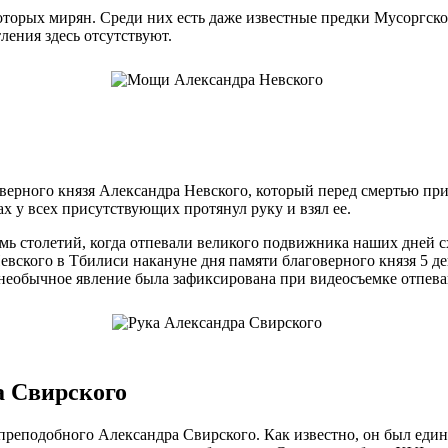
оторых мирян. Среди них есть даже известные предки Мусоргско
ления здесь отсутствуют.
верного князя Александра Невского, который перед смертью при
х у всех присутствующих протянул руку и взял ее.
семь столетий, когда отпевали великого подвижника наших дней
Невского в Тбилиси накануне дня памяти благоверного князя 5 д
необычное явление была зафиксирована при видеосъемке отпева
а Свирского
реподобного Александра Свирского. Как известно, он был един