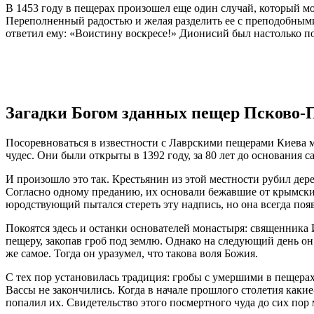
В 1453 году в пещерах произошел еще один случай, который м
Переполненный радостью и желая разделить ее с преподобными
ответил ему: «Воистину воскресе!» Дионисий был настолько по
Загадки Богом зданных пещер Псково-
Посоревноваться в известности с Лаврскими пещерами Киева м
чудес. Они были открыты в 1392 году, за 80 лет до основания с
И произошло это так. Крестьянин из этой местности рубил дере
Согласно одному преданию, их основали бежавшие от крымски
юродствующий пытался стереть эту надпись, но она всегда поя
Покоятся здесь и останки основателей монастыря: священника 
пещеру, закопав гроб под землю. Однако на следующий день он 
же самое. Тогда он уразумел, что такова воля Божия.
С тех пор установилась традиция: гробы с умершими в пещера
Вассы не закончились. Когда в начале прошлого столетия каки
попалил их. Свидетельство этого посмертного чуда до сих пор