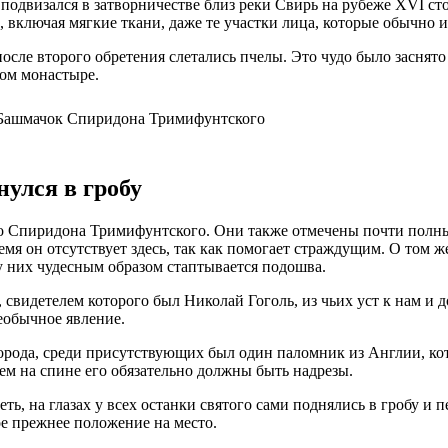
подвизался в затворничестве близ реки Свирь на рубеже XVI с
включая мягкие ткани, даже те участки лица, которые обычно и
осле второго обретения слетались пчелы. Это чудо было заснят
ом монастыре.
улся в гробу
 Спиридона Тримифунтского. Они также отмечены почти полным
ремя он отсутствует здесь, так как помогает страждущим. О том
у них чудесным образом стаптывается подошва.
, свидетелем которого был Николай Гоголь, из чьих уст к нам и
еобычное явление.
орода, среди присутствующих был один паломник из Англии, кот
чем на спине его обязательно должны быть надрезы.
ь, на глазах у всех останки святого сами поднялись в гробу и 
ое прежнее положение на место.