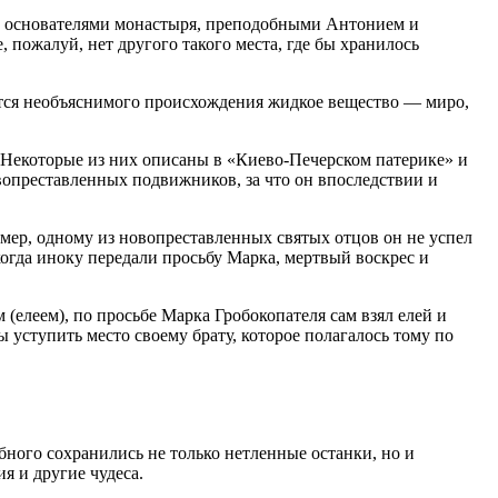
ще основателями монастыря, преподобными Антонием и
пожалуй, нет другого такого места, где бы хранилось
ется необъяснимого происхождения жидкое вещество — миро,
. Некоторые из них описаны в «Киево-Печерском патерике» и
вопреставленных подвижников, за что он впоследствии и
ер, одному из новопреставленных святых отцов он не успел
когда иноку передали просьбу Марка, мертвый воскрес и
 (елеем), по просьбе Марка Гробокопателя сам взял елей и
ы уступить место своему брату, которое полагалось тому по
ного сохранились не только нетленные останки, но и
я и другие чудеса.