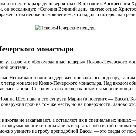
ожно отнести к разряду невероятных. В праздник Воскресения 
, он воскликнул: «Сегодня Великий день, святые отцы: Христос
ражен этим необычным явлением, что надолго потерял дар речи 
Печерского монастыря
огут разве что «Богом зданные пещеры» Псково-Печерского мон
амой обители.
вья. Неожиданно одно из деревьев провалилось под гору, за ним
х татар монахи из Киево-Печерского монастыря. Над входом об
влялась заново. Сегодня в этих пещерах покоятся многие мощи с
Иоанна Шестнака и его супруги Марии (в постриге — Васса). Ког
обнаружил гроб на том же месте, но на поверхности. Заново отс
х никогда не закапывают, а оставляют их в специальных нишах
е-то злоумышленники попытались вскрыть гроб святой основатель
 можно увидеть на гробу преподобной Вассы — это следы от пож