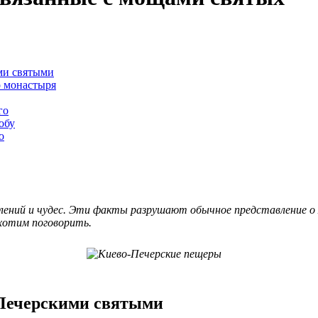
ими святыми
о монастыря
го
обу
о
лений и чудес. Эти факты разрушают обычное представление о 
 хотим поговорить.
о-Печерскими святыми