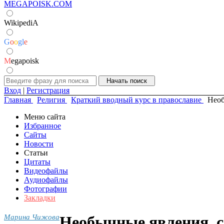
MEGAPOISK.COM
WikipediA
G
o
o
g
l
e
M
egapoisk
Вход
|
Регистрация
Главная
Религия
Краткий вводный курс в православие
Необ
Меню сайта
Избранное
Сайты
Новости
Статьи
Цитаты
Видеофайлы
Аудиофайлы
Фотографии
Закладки
Марина Чижова
Необычные явления, 