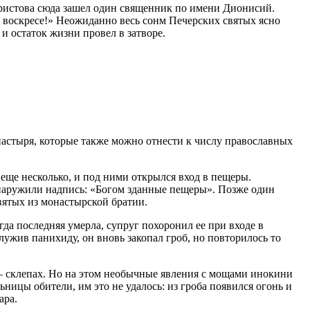
Христова сюда зашел один священник по имени Дионисий.
 воскресе!» Неожиданно весь сонм Печерских святых ясно
и остаток жизни провел в затворе.
астыря, которые также можно отнести к числу православных
 еще несколько, и под ними открылся вход в пещеры.
наружили надпись: «Богом зданные пещеры». Позже один
вятых из монастырской братии.
да последняя умерла, супруг похоронил ее при входе в
лужив панихиду, он вновь закопал гроб, но повторилось то
 — склепах. Но на этом необычные явления с мощами инокини
ницы обители, им это не удалось: из гроба появился огонь и
ара.