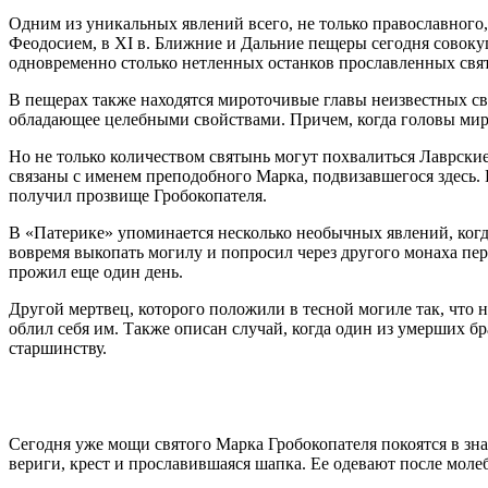
Одним из уникальных явлений всего, не только православног
Феодосием, в XI в. Ближние и Дальние пещеры сегодня совокуп
одновременно столько нетленных останков прославленных свя
В пещерах также находятся мироточивые главы неизвестных с
обладающее целебными свойствами. Причем, когда головы миро
Но не только количеством святынь могут похвалиться Лаврски
связаны с именем преподобного Марка, подвизавшегося здесь.
получил прозвище Гробокопателя.
В «Патерике» упоминается несколько необычных явлений, ког
вовремя выкопать могилу и попросил через другого монаха пер
прожил еще один день.
Другой мертвец, которого положили в тесной могиле так, что н
облил себя им. Также описан случай, когда один из умерших бр
старшинству.
Сегодня уже мощи святого Марка Гробокопателя покоятся в зн
вериги, крест и прославившаяся шапка. Ее одевают после молеб