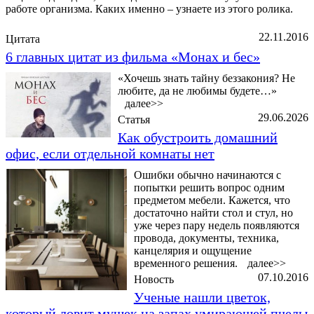
работе организма. Каких именно – узнаете из этого ролика.
22.11.2016
Цитата
6 главных цитат из фильма «Монах и бес»
«Хочешь знать тайну беззакония? Не
любите, да не любимы будете…»
далее>>
29.06.2026
Статья
Как обустроить домашний
офис, если отдельной комнаты нет
Ошибки обычно начинаются с
попытки решить вопрос одним
предметом мебели. Кажется, что
достаточно найти стол и стул, но
уже через пару недель появляются
провода, документы, техника,
канцелярия и ощущение
временного решения.
далее>>
07.10.2016
Новость
Ученые нашли цветок,
который ловит мушек на запах умирающей пчелы