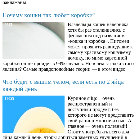
баклажаны!
Почему кошки так любят коробки?
Владельцы кошек наверняка
8845
хотя бы раз сталкивались с
феноменом под названием
«кошка и коробка». Питомец
может проявить равнодушие к
самому красивому кошачьему
домику, но мимо картонной
коробки он не пройдет в 99% случаев. Но в чем загадка этого
явления? Самые правдоподобные теории — в этом видео.
Что будет с вашим телом, если есть по 2 яйца
каждый день
Куриное яйцо – очень
17055
распространенный и
доступный продукт, без
которого не могут представить
свой рацион многие из нас. А
главное — очень полезный!
Стоит употреблять всего два
яйца каждый день, чтобы добиться заметных улучшений в