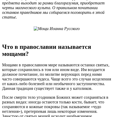
предмета выходит за рамки благоразумия, приобретает
черты магического культа. О правильном почитании
останков праведников мы собираемся поговорить в этой
статье.
Что в православии называется
мощами?
Мощами в православном мире называются останки святых,
которые сохранились в том или ином виде. Им воздается
должное почитание, по молитве верующих перед ними
часто совершаются чудеса. Чаще всего это случаи исцеления
от каких-либо болезней или необычного заступничества.
Данная традиция существует также и у католиков.
После смерти тело угодников Божиих может сохраняться в
разных видах: иногда остаются только кости, бывает, что
сохраняются и кожные покровы (так называемое «чудо
нетления»), претерпевая лишь некоторые изменения.
Зачастую от святых мощей исходит необъяснимое