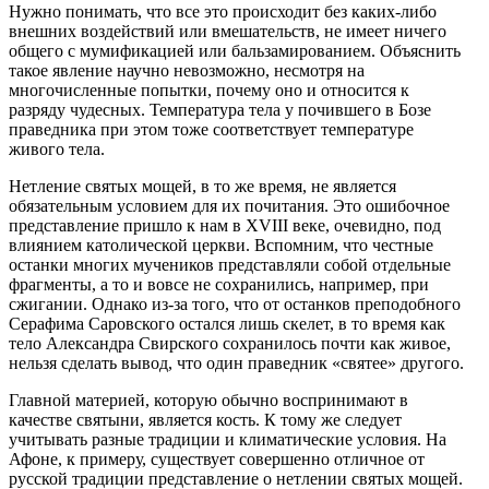
Нужно понимать, что все это происходит без каких-либо
внешних воздействий или вмешательств, не имеет ничего
общего с мумификацией или бальзамированием. Объяснить
такое явление научно невозможно, несмотря на
многочисленные попытки, почему оно и относится к
разряду чудесных. Температура тела у почившего в Бозе
праведника при этом тоже соответствует температуре
живого тела.
Нетление святых мощей, в то же время, не является
обязательным условием для их почитания. Это ошибочное
представление пришло к нам в XVIII веке, очевидно, под
влиянием католической церкви. Вспомним, что честные
останки многих мучеников представляли собой отдельные
фрагменты, а то и вовсе не сохранились, например, при
сжигании. Однако из-за того, что от останков преподобного
Серафима Саровского остался лишь скелет, в то время как
тело Александра Свирского сохранилось почти как живое,
нельзя сделать вывод, что один праведник «святее» другого.
Главной материей, которую обычно воспринимают в
качестве святыни, является кость. К тому же следует
учитывать разные традиции и климатические условия. На
Афоне, к примеру, существует совершенно отличное от
русской традиции представление о нетлении святых мощей.