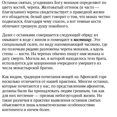
Останки святых, угодивших Богу монахов определяют по
цвету костей, черепа. Желтоватый оттенок (и часто —
благоухание) черепа свидетельствует о праведной жизни
его обладателя, белый цвет говорит о том, что монах честно
подвизался, благодаря чему спасен, а вот темные кости
обличают грешную душу покойного.
Далее с останками совершается следующий обряд: их
омывают в воде с вином и помещают в
костницу
. Это
специальный склеп, по виду напоминающий часовню, где
по полочкам рядами разложены черепа монахов, а вдоль
стены — кости. На черепах обычно пишут имя монаха и
дату смерти. Могила же, в которой находилось тело брата,
используется для захоронения очередного умершего из
числа монастырской братии.
Как видим, традиция почитания мощей на Афонской горе
несколько отличается от нашей практики. Многие останки,
которые почитаются у нас, по представлениям афонитов,
должны были бы принадлежать людям грешным, так как
для них нетление — признак небогоугодной жизни. Но
такие различия в практике выявления останков святых
объясняются лишь климатическими особенностями
континента и ничем более.