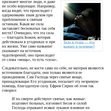
признают многие люди, и даже
не особо верующие. Например,
когда видят, что происходит с
одержимыми злым духом при
приближении к святым
останкам. Какая же сила
заставляет бесноватых так себя
вести? Очевидно, что эта сила
— благодать Божия, которая
действовала в угодниках и при
Тело и душа — что
их жизни. Уже само название
важнее в человеке?
указывает на источник
чудотворений, оно происходит
от слова «мощь», то есть «сила».
Следовательно, не кости сами по себе, не материя являются
источником благодати, они только являются ее
проводником. Сам Господь через святые мощи,
принадлежащие Его угодникам, посылает эту незримую
помощь, благодатную силу. Ефрем Сирин об этом так
говорил:
И по смерти действуют святые, как живые:
исцеляют больных, изгоняют бесов и силой
Господа отражают всякое лукавое влияние их