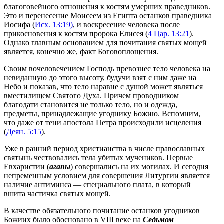
благоговейного отношения к костям умерших праведников.
Это и перенесение Моисеем из Египта останков праведника
Иосифа (
Исх. 13:19)
, и воскресение человека после
прикосновения к костям пророка Елисея (
4 Цар. 13:21
).
Однако главным основанием для почитания святых мощей
является, конечно же, факт Боговоплощения.
Своим вочеловечением Господь превознес тело человека на
невиданную до этого высоту, будучи взят с ним даже на
Небо и показав, что тело наравне с душой может являться
вместилищем Святого Духа. Причем проводником
благодати становится не только тело, но и одежда,
предметы, принадлежащие угоднику Божию. Вспомним,
что даже от тени апостола Петра происходили исцеления
(
Деян. 5:15
).
Уже в ранний период христианства в числе православных
святынь чествовались тела убитых мучеников. Первые
Евхаристии (
агапы
) совершались на их могилах. И сегодня
непременным условием для совершения Литургии является
наличие антиминса — специального плата, в который
вшита частичка святых мощей.
В качестве обязательного почитание останков угодников
Божиих было обосновано в VIII веке на
Седьмом