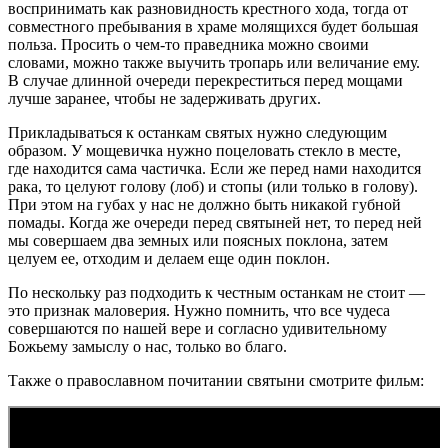
воспринимать как разновидность крестного хода, тогда от
совместного пребывания в храме молящихся будет большая
польза. Просить о чем-то праведника можно своими
словами, можно также выучить тропарь или величание ему.
В случае длинной очереди перекреститься перед мощами
лучше заранее, чтобы не задерживать других.
Прикладываться к останкам святых нужно следующим
образом. У мощевичка нужно поцеловать стекло в месте,
где находится сама частичка. Если же перед нами находится
рака, то целуют голову (лоб) и стопы (или только в голову).
При этом на губах у нас не должно быть никакой губной
помады. Когда же очереди перед святыней нет, то перед ней
мы совершаем два земных или поясных поклона, затем
целуем ее, отходим и делаем еще один поклон.
По нескольку раз подходить к честным останкам не стоит —
это признак маловерия. Нужно помнить, что все чудеса
совершаются по нашей вере и согласно удивительному
Божьему замыслу о нас, только во благо.
Также о православном почитании святыни смотрите фильм: