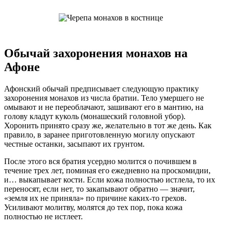
Обычай захоронения монахов на
Афоне
Афонский обычай предписывает следующую практику
захоронения монахов из числа братии. Тело умершего не
омывают и не переоблачают, зашивают его в мантию, на
голову кладут куколь (монашеский головной убор).
Хоронить принято сразу же, желательно в тот же день. Как
правило, в заранее приготовленную могилу опускают
честные останки, засыпают их грунтом.
После этого вся братия усердно молится о почившем в
течение трех лет, поминая его ежедневно на проскомидии,
и… выкапывает кости. Если кожа полностью истлела, то их
переносят, если нет, то закапывают обратно — значит,
«земля их не приняла» по причине каких-то грехов.
Усиливают молитву, молятся до тех пор, пока кожа
полностью не истлеет.