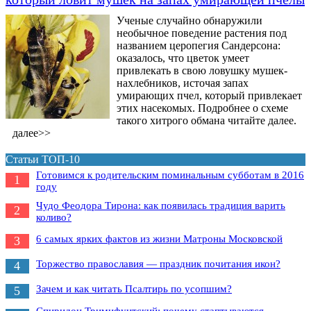
Ученые случайно обнаружили
необычное поведение растения под
названием церопегия Сандерсона:
оказалось, что цветок умеет
привлекать в свою ловушку мушек-
нахлебников, источая запах
умирающих пчел, который привлекает
этих насекомых. Подробнее о схеме
такого хитрого обмана читайте далее.
далее>>
Статьи ТОП-10
Готовимся к родительским поминальным субботам в 2016
1
году
Чудо Феодора Тирона: как появилась традиция варить
2
коливо?
6 самых ярких фактов из жизни Матроны Московской
3
Торжество православия — праздник почитания икон?
4
Зачем и как читать Псалтирь по усопшим?
5
Спиридон Тримифунтский: почему стаптываются