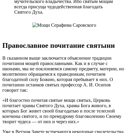
мучительского владычества. Ибо святым мощам
всегда присуща чудодейственная благодать
Святого Духа.
Православное почитание святыни
В сказанном выше заключается объяснение традиции
почитания мощей православными. Как и в случае с
иконами, мы не поклоняемся самому предмету, материи, но
молитвенно обращаемся к праведникам, почитаем
благодатной силу Божию, которая пребывает в них. О
почитании останков святых профессор А. И. Осипов
говорит так:
«И благостно почитая святые мощи святых, Церковь
почитает храмы Святого Духа, храмы Бога живого, в
которых Бог живет своей благодатью и после телесной
кончины святого, и по премудрому благоволению Своему
творит чудеса — от них и через них.»
Уже в Ветхом Завете встречаются некоторые свидетельства