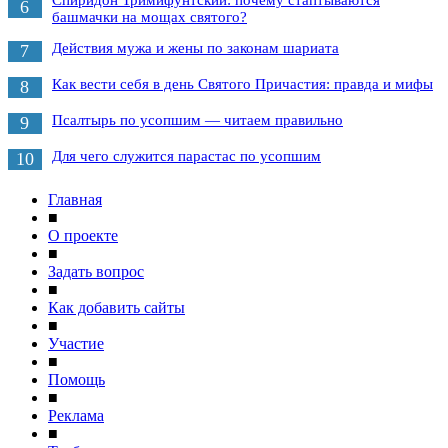
6
башмачки на мощах святого?
Действия мужа и жены по законам шариата
7
Как вести себя в день Святого Причастия: правда и мифы
8
Псалтырь по усопшим — читаем правильно
9
Для чего служится парастас по усопшим
10
Главная
■
О проекте
■
Задать вопрос
■
Как добавить сайты
■
Участие
■
Помощь
■
Реклама
■