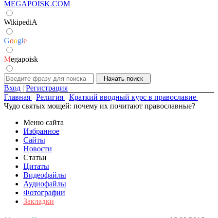
MEGAPOISK.COM
WikipediA
G
o
o
g
l
e
M
egapoisk
Вход
|
Регистрация
Главная
Религия
Краткий вводный курс в православие
Чудо святых мощей: почему их почитают православные?
Меню сайта
Избранное
Сайты
Новости
Статьи
Цитаты
Видеофайлы
Аудиофайлы
Фотографии
Закладки