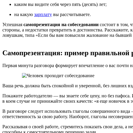
каким вы видите себя через пять (десять) лет;
на какую
зарплату
вы рассчитываете.
Успешная
самопрезентация на собеседовании
состоит в том, 
стороны, а недостатки превратить в достоинства. Расскажит
ловушкам, типа «Если бы вам повысили жалование на бывшей р
Самопрезентация: пример правильной
Первая минута разговора формирует впечатление о вас почти 
Ваша речь должна быть спокойной и уверенной, без лишних вз
Покажите работодателю — вы знаете себе цену, но без пафоса.
в коем случае не принижайте своих качеств: «я еще новичок в эт
В разговоре следует использовать глаголы совершенного вида —
ответственность за свою работу. Наоборот, глаголы несовершен
Рассказывая о своей работе, стремитесь показать свои дела, а 
способны к самостоятельному решению задач.