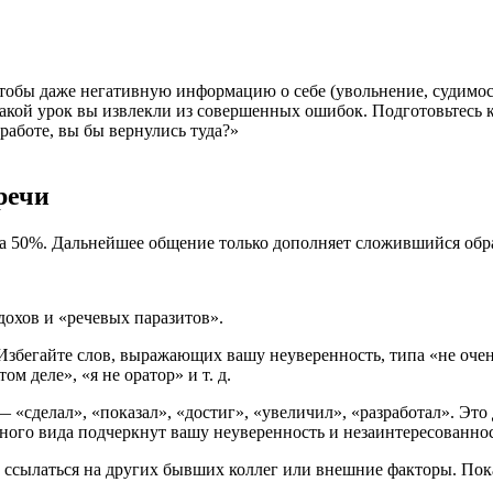
чтобы даже негативную информацию о себе (увольнение, судимос
е, какой урок вы извлекли из совершенных ошибок. Подготовьт
аботе, вы бы вернулись туда?»
 речи
на 50%. Дальнейшее общение только дополняет сложившийся обра
дохов и «речевых паразитов».
 Избегайте слов, выражающих вашу неуверенность, типа «не очень
ом деле», «я не оратор» и т. д.
 «сделал», «показал», «достиг», «увеличил», «разработал». Это 
ного вида подчеркнут вашу неуверенность и незаинтересованност
не ссылаться на других бывших коллег или внешние факторы. Пока