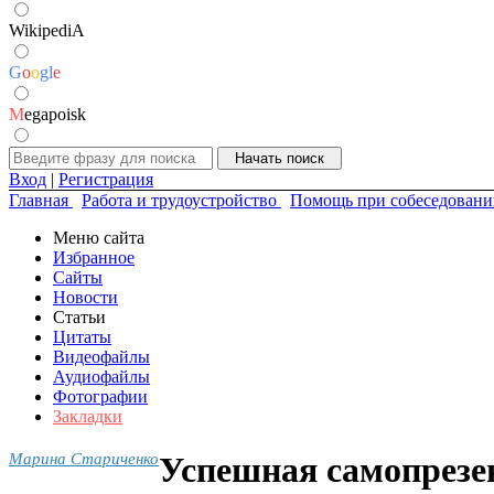
WikipediA
G
o
o
g
l
e
M
egapoisk
Вход
|
Регистрация
Главная
Работа и трудоустройство
Помощь при собеседовани
Меню сайта
Избранное
Сайты
Новости
Статьи
Цитаты
Видеофайлы
Аудиофайлы
Фотографии
Закладки
Марина Стариченко
Успешная самопрезен