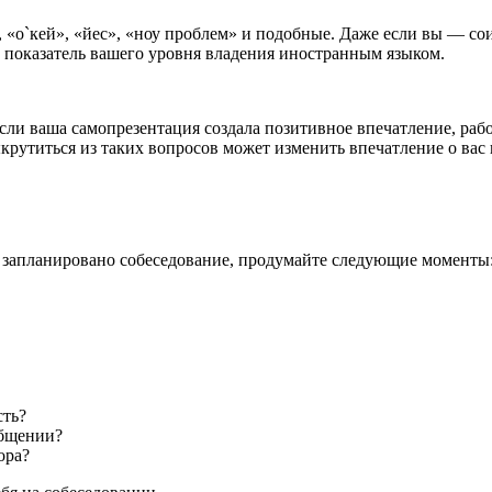
 «о`кей», «йес», «ноу проблем» и подобные. Даже если вы — сои
не показатель вашего уровня владения иностранным языком.
ли ваша самопрезентация создала позитивное впечатление, работ
рутиться из таких вопросов может изменить впечатление о вас 
ас запланировано собеседование, продумайте следующие моменты
сть?
общении?
ора?