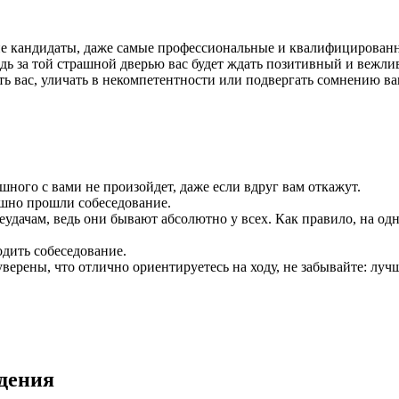
гие кандидаты, даже самые профессиональные и квалифицирован
едь за той страшной дверью вас будет ждать позитивный и вежли
ь вас, уличать в некомпетентности или подвергать сомнению ваш
шного с вами не произойдет, даже если вдруг вам откажут.
ешно прошли собеседование.
еудачам, ведь они бывают абсолютно у всех. Как правило, на одн
одить собеседование.
 уверены, что отлично ориентируетесь на ходу, не забывайте: л
дения