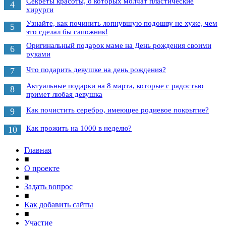
Секреты красоты, о которых молчат пластические
4
хирурги
Узнайте, как починить лопнувшую подошву не хуже, чем
5
это сделал бы сапожник!
Оригинальный подарок маме на День рождения своими
6
руками
Что подарить девушке на день рождения?
7
Актуальные подарки на 8 марта, которые с радостью
8
примет любая девушка
Как почистить серебро, имеющее родиевое покрытие?
9
Как прожить на 1000 в неделю?
10
Главная
■
О проекте
■
Задать вопрос
■
Как добавить сайты
■
Участие