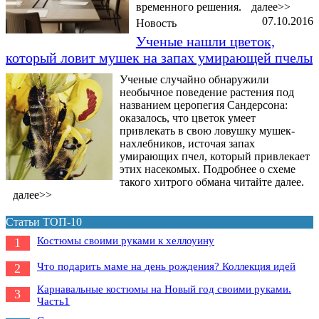
временного решения.
далее>>
07.10.2016
Новость
Ученые нашли цветок,
который ловит мушек на запах умирающей пчелы
Ученые случайно обнаружили
необычное поведение растения под
названием церопегия Сандерсона:
оказалось, что цветок умеет
привлекать в свою ловушку мушек-
нахлебников, источая запах
умирающих пчел, который привлекает
этих насекомых. Подробнее о схеме
такого хитрого обмана читайте далее.
далее>>
Статьи ТОП-10
Костюмы своими руками к хеллоуину
1
Что подарить маме на день рождения? Коллекция идей
2
Карнавальные костюмы на Новый год своими руками.
3
Часть1