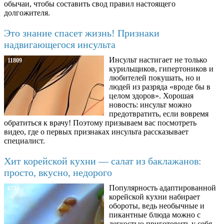
обычаи, чтобы составить свод правил настоящего
долгожителя.
Это знание спасет жизнь! Признаки
надвигающегося инсульта
Инсульт настигает не только
11809
курильщиков, гипертоников и
любителей покушать, но и
людей из разряда «вроде бы в
целом здоров». Хорошая
новость: инсульт можно
предотвратить, если вовремя
обратиться к врачу! Поэтому призываем вас посмотреть
видео, где о первых признаках инсульта рассказывает
специалист.
Хит корейской кухни — салат из баклажанов:
просто, вкусно, недорого
Популярность адаптированной
6734
корейской кухни набирает
обороты, ведь необычные и
пикантные блюда можно с
легкостью приготовить у себя