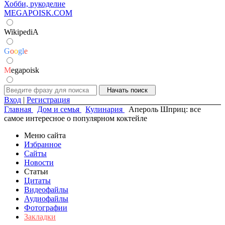
Хобби, рукоделие
MEGAPOISK.COM
WikipediA
G
o
o
g
l
e
M
egapoisk
Вход
|
Регистрация
Главная
Дом и семья
Кулинария
Апероль Шприц: все
самое интересное о популярном коктейле
Меню сайта
Избранное
Сайты
Новости
Статьи
Цитаты
Видеофайлы
Аудиофайлы
Фотографии
Закладки