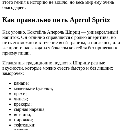
этого гения в историю не вошло, но весь мир ему очень
благодарен.
Как правильно пить Aperol Spritz
Как угодно. Коктейль Апероль Шприц — универсальный
напиток. Он отлично справляется с ролью аперитива, но
пить его можно и в течение всей трапезы, и после нее, или
же просто наслаждаться бокалом коктейля без привязки к
приему пищи.
Итальянцы традиционно подают к Шприцу разные
вкусности, которые можно съесть быстро и без лишних
заморочек:
канапе;
маленькие булочки;
орехи;
чипсы;
крекеры;
сырная нарезка;
ветчина;
пирожки;
тефтельки;