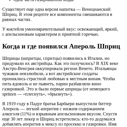
Существует еще одна версия напитка — Венецианский
Шприц. В этом рецепте все компоненты смешиваются в
равных частях.
У коктейля умопомрачительный вкус: освежающий, яркий,
с апельсиновым характером и приятной горечью.
Когда и где появился Апероль Шприц
Шприцы (шпритцы, спритцы) появились в Италии, но
придумали их австрийцы. Как это получилось? В XIX веке
Австро-Венгрия оккупировала регион Венето. Итальянцы
чужаков невзлюбили, а вот австрийские солдаты
прониклись страстной любовью к местным винам. Чтобы
пить вдоволь и не пьянеть, парни разбавляли вино
газировкой. Это и были первые шприцы (от немецкого
spritzen — «плеснуть», «брызнуть»).
В 1919 году в Падуе братья Барбьери выпустили биттер
Апероль — легкий аперитив с низким содержанием
алкоголя (11%) и взрывным апельсиновым вкусом. Спустя
еще 30 лет ликер и Шприц встретились: кто-то додумался
добавлять аперитив к миксу из просекко и газировки. Имя