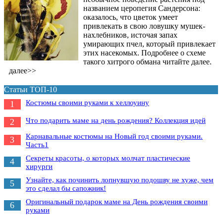
названием церопегия Сандерсона:
оказалось, что цветок умеет
привлекать в свою ловушку мушек-
нахлебников, источая запах
умирающих пчел, который привлекает
этих насекомых. Подробнее о схеме
такого хитрого обмана читайте далее.
далее>>
Статьи ТОП-10
Костюмы своими руками к хеллоуину
1
Что подарить маме на день рождения? Коллекция идей
2
Карнавальные костюмы на Новый год своими руками.
3
Часть1
Секреты красоты, о которых молчат пластические
4
хирурги
Узнайте, как починить лопнувшую подошву не хуже, чем
5
это сделал бы сапожник!
Оригинальный подарок маме на День рождения своими
6
руками