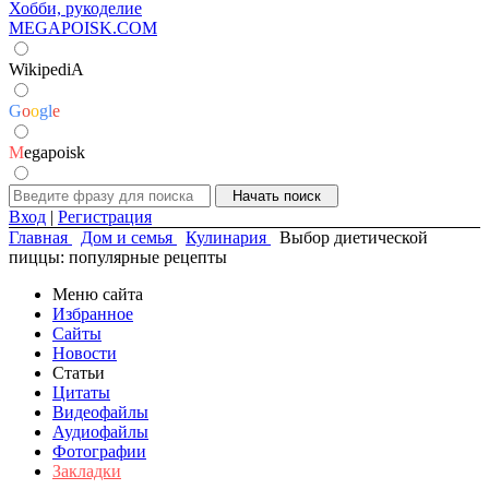
Хобби, рукоделие
MEGAPOISK.COM
WikipediA
G
o
o
g
l
e
M
egapoisk
Вход
|
Регистрация
Главная
Дом и семья
Кулинария
Выбор диетической
пиццы: популярные рецепты
Меню сайта
Избранное
Сайты
Новости
Статьи
Цитаты
Видеофайлы
Аудиофайлы
Фотографии
Закладки