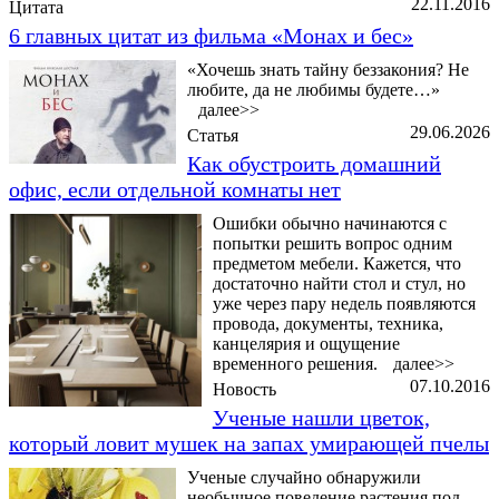
22.11.2016
Цитата
6 главных цитат из фильма «Монах и бес»
«Хочешь знать тайну беззакония? Не
любите, да не любимы будете…»
далее>>
29.06.2026
Статья
Как обустроить домашний
офис, если отдельной комнаты нет
Ошибки обычно начинаются с
попытки решить вопрос одним
предметом мебели. Кажется, что
достаточно найти стол и стул, но
уже через пару недель появляются
провода, документы, техника,
канцелярия и ощущение
временного решения.
далее>>
07.10.2016
Новость
Ученые нашли цветок,
который ловит мушек на запах умирающей пчелы
Ученые случайно обнаружили
необычное поведение растения под