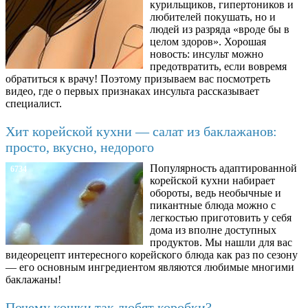
курильщиков, гипертоников и
любителей покушать, но и
людей из разряда «вроде бы в
целом здоров». Хорошая
новость: инсульт можно
предотвратить, если вовремя
обратиться к врачу! Поэтому призываем вас посмотреть
видео, где о первых признаках инсульта рассказывает
специалист.
Хит корейской кухни — салат из баклажанов:
просто, вкусно, недорого
Популярность адаптированной
6734
корейской кухни набирает
обороты, ведь необычные и
пикантные блюда можно с
легкостью приготовить у себя
дома из вполне доступных
продуктов. Мы нашли для вас
видеорецепт интересного корейского блюда как раз по сезону
— его основным ингредиентом являются любимые многими
баклажаны!
Почему кошки так любят коробки?