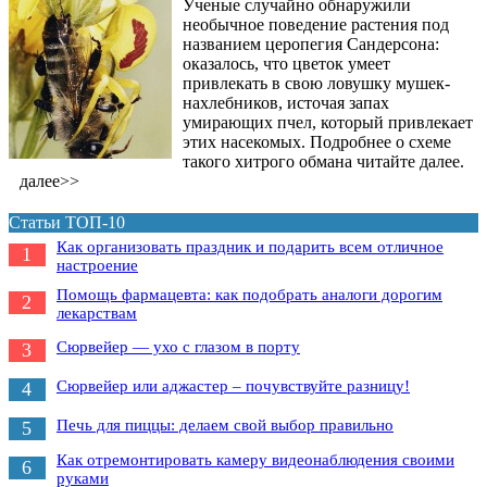
Ученые случайно обнаружили
необычное поведение растения под
названием церопегия Сандерсона:
оказалось, что цветок умеет
привлекать в свою ловушку мушек-
нахлебников, источая запах
умирающих пчел, который привлекает
этих насекомых. Подробнее о схеме
такого хитрого обмана читайте далее.
далее>>
Статьи ТОП-10
Как организовать праздник и подарить всем отличное
1
настроение
Помощь фармацевта: как подобрать аналоги дорогим
2
лекарствам
Сюрвейер — ухо с глазом в порту
3
Сюрвейер или аджастер – почувствуйте разницу!
4
Печь для пиццы: делаем свой выбор правильно
5
Как отремонтировать камеру видеонаблюдения своими
6
руками