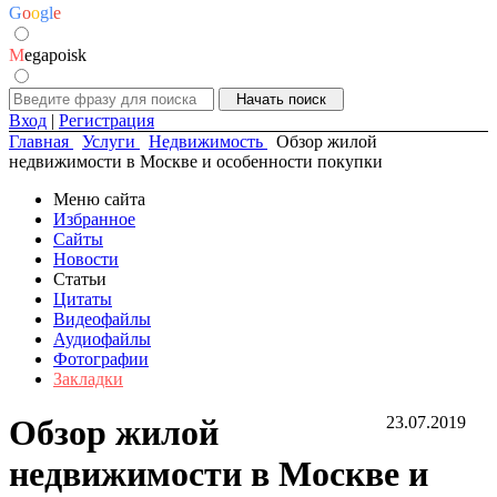
G
o
o
g
l
e
M
egapoisk
Вход
|
Регистрация
Главная
Услуги
Недвижимость
Обзор жилой
недвижимости в Москве и особенности покупки
Меню сайта
Избранное
Сайты
Новости
Статьи
Цитаты
Видеофайлы
Аудиофайлы
Фотографии
Закладки
Обзор жилой
23.07.2019
недвижимости в Москве и