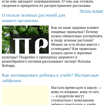
если ими завладеет злоумышленник. О том, как отозвать
сведения и прекратить их распространение рассказыва
Читать дальше
О пользе зеленых растений для
нашего организма
Как на наше здоровье влияют
4785
пищевые привычки? Почему
нужно обязательно употреблять
в пищу зеленые растения?
Можно ли есть белки вместе с
углеводами? Как правильно
кушать орехи и зерновые
культуры? Подробно о принципах здорового и
разнообразного питания рассказывает эксперт Наталья
Кобзарь.
Как мотивировать ребенка к учебе? Интересные
лайфхаки
Настало время идти в школу —
8780
кому-то впервые, кому-то нет,
— и родители могут
столкнуться с нежеланием
ребенка приступать к учебе.