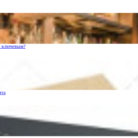
я ключевым?
ита