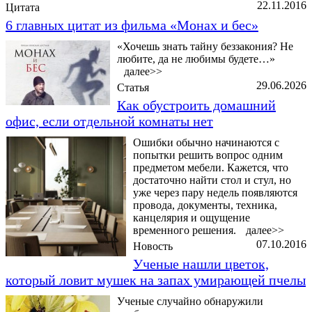
22.11.2016
Цитата
6 главных цитат из фильма «Монах и бес»
«Хочешь знать тайну беззакония? Не
любите, да не любимы будете…»
далее>>
29.06.2026
Статья
Как обустроить домашний
офис, если отдельной комнаты нет
Ошибки обычно начинаются с
попытки решить вопрос одним
предметом мебели. Кажется, что
достаточно найти стол и стул, но
уже через пару недель появляются
провода, документы, техника,
канцелярия и ощущение
временного решения.
далее>>
07.10.2016
Новость
Ученые нашли цветок,
который ловит мушек на запах умирающей пчелы
Ученые случайно обнаружили