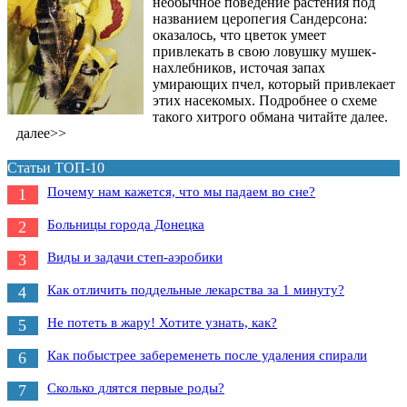
необычное поведение растения под
названием церопегия Сандерсона:
оказалось, что цветок умеет
привлекать в свою ловушку мушек-
нахлебников, источая запах
умирающих пчел, который привлекает
этих насекомых. Подробнее о схеме
такого хитрого обмана читайте далее.
далее>>
Статьи ТОП-10
Почему нам кажется, что мы падаем во сне?
1
Больницы города Донецка
2
Виды и задачи степ-аэробики
3
Как отличить поддельные лекарства за 1 минуту?
4
Не потеть в жару! Хотите узнать, как?
5
Как побыстрее забеременеть после удаления спирали
6
Сколько длятся первые роды?
7