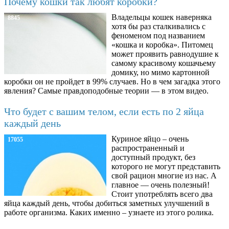
Почему кошки так любят коробки?
Владельцы кошек наверняка
8845
хотя бы раз сталкивались с
феноменом под названием
«кошка и коробка». Питомец
может проявить равнодушие к
самому красивому кошачьему
домику, но мимо картонной
коробки он не пройдет в 99% случаев. Но в чем загадка этого
явления? Самые правдоподобные теории — в этом видео.
Что будет с вашим телом, если есть по 2 яйца
каждый день
Куриное яйцо – очень
17055
распространенный и
доступный продукт, без
которого не могут представить
свой рацион многие из нас. А
главное — очень полезный!
Стоит употреблять всего два
яйца каждый день, чтобы добиться заметных улучшений в
работе организма. Каких именно – узнаете из этого ролика.