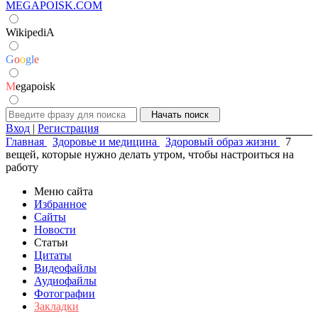
MEGAPOISK.COM
WikipediA
G
o
o
g
l
e
M
egapoisk
Вход
|
Регистрация
Главная
Здоровье и медицина
Здоровый образ жизни
7
вещей, которые нужно делать утром, чтобы настроиться на
работу
Меню сайта
Избранное
Сайты
Новости
Статьи
Цитаты
Видеофайлы
Аудиофайлы
Фотографии
Закладки