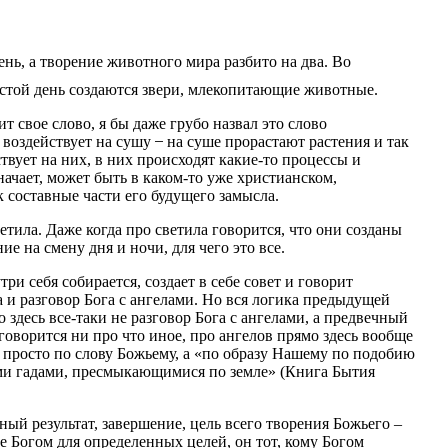
нь, а творение животного мира разбито на два. Во
шестой день создаются звери, млекопитающие животные.
 свое слово, я бы даже грубо назвал это слово
 воздействует на сушу ̶ на суше прорастают растения и так
твует на них, в них происходят какие-то процессы и
начает, может быть в каком-то уже христианском,
ак составные части его будущего замысла.
светила. Даже когда про светила говорится, что они созданы
ние на смену дня и ночи, для чего это все.
ри себя собирается, создает в себе совет и говорит
 и разговор Бога с ангелами. Но вся логика предыдущей
 здесь все-таки не разговор Бога с ангелами, а предвечный
 говорится ни про что иное, про ангелов прямо здесь вообще
не просто по слову Божьему, а «по образу Нашему по подобию
еми гадами, пресмыкающимися по земле» (Книга Бытия
ный результат, завершение, цель всего творения Божьего –
ое Богом для определенных целей, он тот, кому Богом