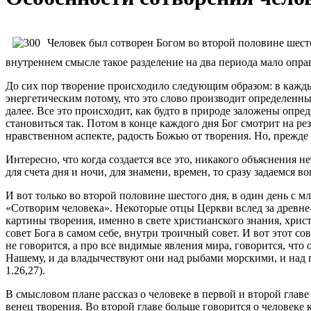
Человек был сотворен Богом во второй половине шесто
внутреннем смысле такое разделение на два периода мало опр
До сих пор творение происходило следующим образом: в каждый
энергетическим потому, что это слово производит определенные
далее. Все это происходит, как будто в природе заложены опре
становиться так. Потом в конце каждого дня Бог смотрит на ре
нравственном аспекте, радость Божью от творения. Но, прежде в
Интересно, что когда создается все это, никакого объяснения не
для счета дня и ночи, для знамени, времен, то сразу задаемся в
И вот только во второй половине шестого дня, в один день с мл
«Сотворим человека». Некоторые отцы Церкви вслед за древне
картины творения, именно в свете христианского знания, христи
совет Бога в самом себе, внутри троичный совет. И вот этот с
не говорится, а про все видимые явления мира, говорится, что
Нашему, и да владычествуют они над рыбами морскими, и над 
1.26,27).
В смысловом плане рассказ о человеке в первой и второй главе 
венец творения. Во второй главе больше говорится о человеке 