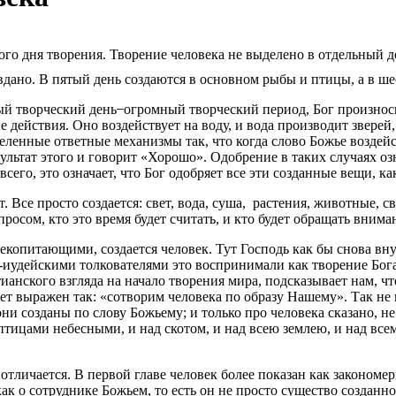
го дня творения. Творение человека не выделено в отдельный де
авдано. В пятый день создаются в основном рыбы и птицы, а в 
 творческий день ̶ огромный творческий период, Бог произносит
 действия. Оно воздействует на воду, и вода производит зверей,
деленные ответные механизмы так, что когда слово Божье воздейс
зультат этого и говорит «Хорошо». Одобрение в таких случаях оз
сего, это означает, что Бог одобряет все эти созданные вещи, к
т. Все просто создается: свет, вода, суша, растения, животные, 
опросом, кто это время будет считать, и кто будет обращать внима
екопитающими, создается человек. Тут Господь как бы снова внут
-иудейскими толкователями это воспринимали как творение Бога
анского взгляда на начало творения мира, подсказывает нам, что
овет выражен так: «сотворим человека по образу Нашему». Так не
 они созданы по слову Божьему; и только про человека сказано, 
птицами небесными, и над скотом, и над всею землею, и над вс
отличается. В первой главе человек более показан как закономер
как о сотруднике Божьем, то есть он не просто существо созданн