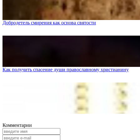
Добродетель смирения как основа святости
Как получить спасение души православному христианину
Комментарии