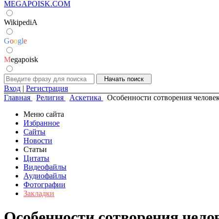
MEGAPOISK.COM
WikipediA
G
o
o
g
l
e
M
egapoisk
Вход
|
Регистрация
Главная
Религия
Аскетика
Особенности сотворения челове
Меню сайта
Избранное
Сайты
Новости
Статьи
Цитаты
Видеофайлы
Аудиофайлы
Фотографии
Закладки
Особенности сотворения чело