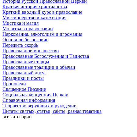
История Русской Православной Церкви
Краткая история христианства
Краткий вводный курс в православие
Миссионерство и катехизация
Мистика и магия
Молитва в православии
Наркомания, алкоголизм и игромания
Основное богословие
Пережить скорбь
Православное монашество
Православные Богослужения и Таинства
Православные старцы
Православные традиции и обычаи
Православный досуг
Праздники и посты
Проповеди
Священное Писание
Социальная концепция Церкви
Справочная информация
Творчество верующих и рукоделие
Цитаты святых, статьи, сайты, разная тематика
все категории
Последние добавленные