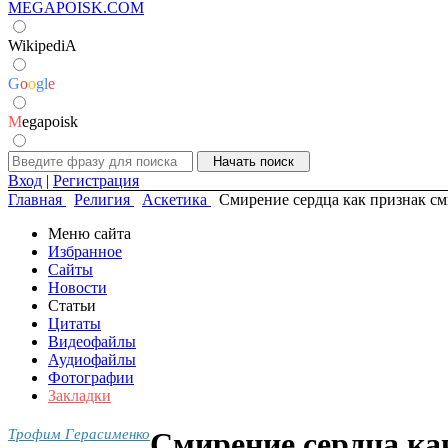
MEGAPOISK.COM
WikipediA
G
o
o
g
l
e
M
egapoisk
Вход
|
Регистрация
Главная
Религия
Аскетика
Смирение сердца как признак с
Меню сайта
Избранное
Сайты
Новости
Статьи
Цитаты
Видеофайлы
Аудиофайлы
Фотографии
Закладки
Трофим Герасименко
Смирение сердца ка