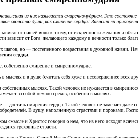
 наивысшая из них называется смиренномудрием. Это состояние 
е свойство души, как смирение сердца? Зависит ли приобрете
 зависят от нашей воли к этому, от искренности желания и обяз
сти зависит от Бога, желающего каждому в вечности только блага
х шагов, но — постепенного возрастания в духовной жизни. На
рения сердца
.
е, собственно смирение и смиренномудрие.
в мыслях и в душе (считать себя хуже и несовершеннее всех дру
 в собственных мыслях. Такой человек не нуждается в смиренн
замечает за собой немало грехов, особенно в мыслях.
 — достичь смирения сердца. Такой человек не замечает даже с
бродетелей. В душу, наполненную страстями и пороками, Господ
м смысле и Христос говорил о нем, что из него исходят всяческ
ездятся греховные страсти.
 как у Христа. Святой Исаак Сирин писал, что такой человек не