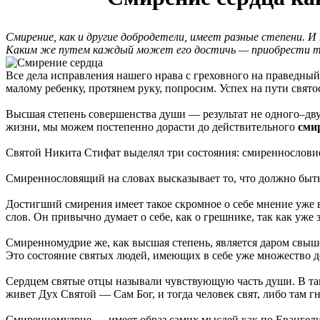
Смирение, как и другие добродетели, имеет разные степени. И
Каким же путем каждый может его достичь — приобрести тако
Все дела исправления нашего нрава с греховного на праведный
малому ребенку, протянем руку, попросим. Успех на пути свято
Высшая степень совершенства души — результат не одного–дву
жизни, мы можем постепенно дорасти до действительного
сми
Святой Никита Стифат выделял три состояния: смиреннослови
Смиреннословящий на словах высказывает то, что должно быть 
Достигший смирения имеет такое скромное о себе мнение уже
слов. Он привычно думает о себе, как о грешнике, так как уже 
Смиренномудрие же, как высшая степень, является даром свыше
Это состояние святых людей, имеющих в себе уже множество до
Сердцем святые отцы называли чувствующую часть души. В тако
живет Дух Святой — Сам Бог, и тогда человек свят, либо там гн
Смиренномудрие — имеет образ самих мыслей как по Евангелию,