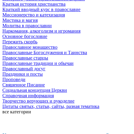
Краткая история христианства
Краткий вводный курс в православие
Миссионерство и катехизация
Мистика и магия
Молитва в православии
Наркомания, алкоголизм и игромания
Основное богословие
Пережить скорбь
Православное монашество
Православные Богослужения и Таинства
Православные старцы
Православные традиции и обычаи
Православный досуг
Праздники и посты
Проповеди
Священное Писание
Социальная концепция Церкви
Справочная информация
Творчество верующих и рукоделие
Цитаты святых, статьи, сайты, разная тематика
все категории
Последние добавленные