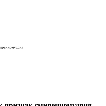
миренномудрия
к признак смиренномудрия