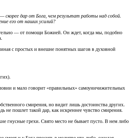
— скорее дар от Бога, чем результат работы над собой.
ние его от наших усилий?
ательно — от помощи Божией. Он ждет, когда мы, подобно
.
чиная с простых и внешне понятных шагов в духовной
гих).
ословии и мало говорит «правильных» самоуничижительных
обственного смирения, но видит лишь достоинства других.
ь не пошлет такой дар, как искреннее чувство смирения.
ие гнусные грехи. Свято место не бывает пусто. В нем либо
 смеет и у Бога просить в молитве что-либо, ожидая