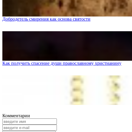
Добродетель смирения как основа святости
Как получить спасение души православному христианину
Комментарии